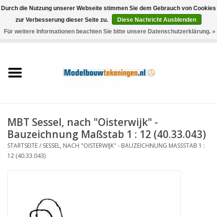
Durch die Nutzung unserer Webseite stimmen Sie dem Gebrauch von Cookies
zur Verbesserung dieser Seite zu.
Diese Nachricht Ausblenden
Für weitere Informationen beachten Sie bitte unsere Datenschutzerklärung. »
0 Artikel - €0,00
Startseite
Schiffe
Züge
MBT Sessel, nach "Oisterwijk" -
Holzbau
Bauzeichnung Maßstab 1 : 12 (40.33.043)
STARTSEITE
/
SESSEL, NACH "OISTERWIJK" - BAUZEICHNUNG MASSSTAB 1 : 1
Landschaft
2 (40.33.043)
Maschinen
Dokumentation