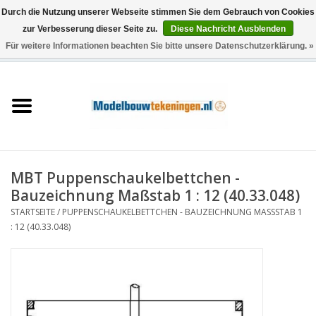
Durch die Nutzung unserer Webseite stimmen Sie dem Gebrauch von Cookies
zur Verbesserung dieser Seite zu.
Diese Nachricht Ausblenden
Für weitere Informationen beachten Sie bitte unsere Datenschutzerklärung. »
0 Artikel - €0,00
Startseite
Schiffe
Züge
MBT Puppenschaukelbettchen -
Holzbau
Bauzeichnung Maßstab 1 : 12 (40.33.048)
STARTSEITE
/
PUPPENSCHAUKELBETTCHEN - BAUZEICHNUNG MASSSTAB 1 :
Landschaft
12 (40.33.048)
Maschinen
Dokumentation