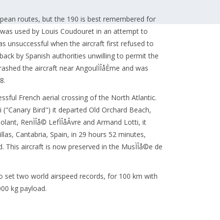
pean routes, but the 190 is best remembered for
lt was used by Louis Coudouret in an attempt to
s unsuccessful when the aircraft first refused to
back by Spanish authorities unwilling to permit the
rashed the aircraft near AngoulÌÎåÈme and was
8.
sful French aerial crossing of the North Atlantic.
 ("Canary Bird") it departed Old Orchard Beach,
t, RenÌÎå© LefÌÎåÂvre and Armand Lotti, it
as, Cantabria, Spain, in 29 hours 52 minutes,
This aircraft is now preserved in the MusÌÎå©e de
o set two world airspeed records, for 100 km with
000 kg payload.