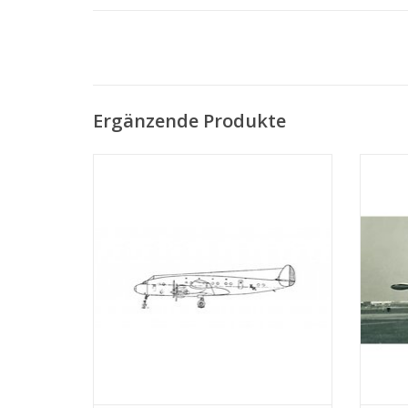
Ergänzende Produkte
Lockheed C-69 ConstellationDie Lockheed
Lockhe
C-69 Constellation war ein viermotoriges,
L
propellergetriebenes Transportflugzeug,
viermo
das während des Zweiten Weltkriegs in
ame
den Militärdienst gepresst wurde. Es war
die erste militärische Version der
Z
Lockheed Constellat
ZUM WARENKORB HINZUFÜGEN