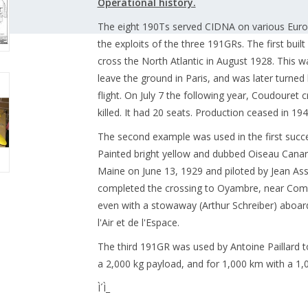
Operational history.
The eight 190Ts served CIDNA on various Euro
the exploits of the three 191GRs. The first bui
cross the North Atlantic in August 1928. This wa
leave the ground in Paris, and was later turned 
flight. On July 7 the following year, Coudouret c
killed. It had 20 seats. Production ceased in 194
The second example was used in the first succes
Painted bright yellow and dubbed Oiseau Canari
Maine on June 13, 1929 and piloted by Jean Assolan
completed the crossing to Oyambre, near Comill
even with a stowaway (Arthur Schreiber) aboard. 
l'Air et de l'Espace.
The third 191GR was used by Antoine Paillard t
a 2,000 kg payload, and for 1,000 km with a 1,
Ì´Ì_