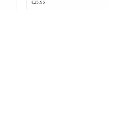
(50.02.012)
€25,95
grenzten