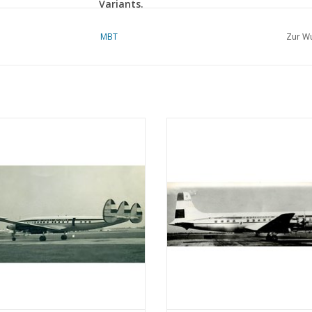
Variants.
190T
MBT
Zur Wu
Single-engined airliner, powered by a 358Ì´Ì_kW (
Bristol Jupiter) radial piston engine.
191GR
Record-breaking plane, powered by 447Ì´Ì_kW (5
ed L1049 Super Constellation Die
Douglas DC-6Die DC-6 ist ei
built as
191G.R. No.1
,
191G.R. No.2
and
191G.
ockheed Constellation war ein
viermotoriges Verkehrsflugzeug, 
toriges Propellerflugzeug, das vom
der Douglas Aircraft Company ent
192T
rikanischen Flugzeughersteller
und gebaut wurde. Es wurde von 1
Lockheed gebaut wurde.
1959 produziert.
Single mailplane example for
AÌÎå©ropostale
.
UM WARENKORB HINZUFÜGEN
ZUM WARENKORB HINZUFÜG
193T
Single-engined transport aircraft, powered by a 33
Only one built.
197GR
Engine demonstrator commissioned by
Lorrain