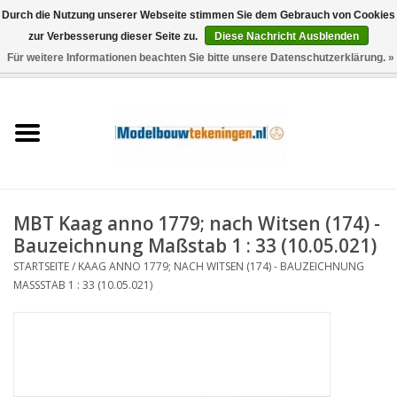
Durch die Nutzung unserer Webseite stimmen Sie dem Gebrauch von Cookies
zur Verbesserung dieser Seite zu.
Diese Nachricht Ausblenden
Für weitere Informationen beachten Sie bitte unsere Datenschutzerklärung. »
0 Artikel - €0,00
Startseite
Schiffe
Züge
MBT Kaag anno 1779; nach Witsen (174) -
Holzbau
Bauzeichnung Maßstab 1 : 33 (10.05.021)
STARTSEITE
/
KAAG ANNO 1779; NACH WITSEN (174) - BAUZEICHNUNG
Landschaft
MASSSTAB 1 : 33 (10.05.021)
Maschinen
Dokumentation