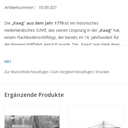
Artikelnummer::
10.05.021
Die
„Kaag“ aus dem Jahr 1779
ist ein historisches
niederländisches Schiff, das seinen Ursprung in der
„Kaag“
hat,
einem Flachbodenschiffstyp, der bereits im 16. Jahrhundert für
die Binnenschifffahrt genutzt wurde.
Die „Kaag“ war dank ihres
geringen Tiefgangs und ihrer Fähigkeit, auf Grund zu laufen,
besonders gut für die flachen und wechselhaften Gewässer der
MBT
Zuiderzee geeignet.
Zur Wunschliste hinzufügen
/
Zum Vergleich hinzufügen
/
Drucken
Merkmale der Kaag aus dem Jahr 1779
Länge
:
Etwa 13,30 Meter (47 Amsterdamer Fuß).
Ergänzende Produkte
Breite
:
ca. 3,40 Meter (12 Amsterdamer Fuß).
Tiefgang
:
Etwa 1,64 Meter (4 Fuß und 2 Zoll).
Takelage
:
Ausgestattet mit einem Spritzsegel, das es dem