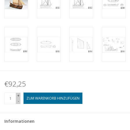
€92,25
+
ZUM WARENKORB HINZUFÜGEN
-
Informationen