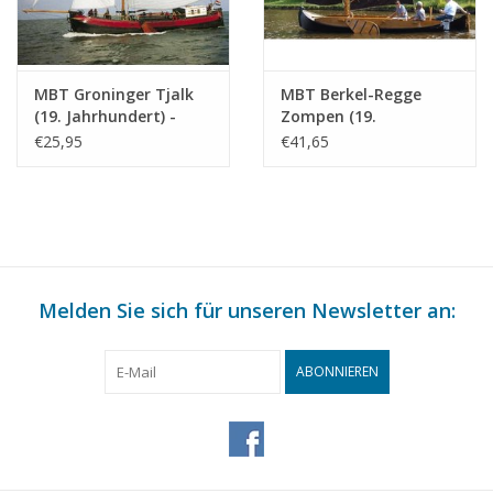
MBT Groninger Tjalk
MBT Berkel-Regge
(19. Jahrhundert) -
Zompen (19.
Bauzeichnung
Jahrhundert) -
€25,95
€41,65
Maßstab 1 : 75
Bauzeichnung
(10.05.011)
Maßstab 1 : 50
(10.05.012)
Melden Sie sich für unseren Newsletter an:
ABONNIEREN