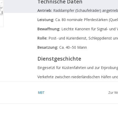
Technische Daten
Antrieb:
Raddampfer (Schaufelräder) angetrie
Leistung:
Ca. 80 nominale Pferdestärken (Quell
Bewaffnung:
Leichte Kanonen für Signal- und V
Rolle:
Post- und Kurierdienst, Schleppdienst u
Besatzung:
Ca. 40–50 Mann
Dienstgeschichte
Eingesetzt für Küstenfahrten und zur Erprobun
Verkehrte zwischen niederländischen Häfen un
Name).
Schließlich außer Dienst gestellt, als größere
MBT
Zur Wu
wurden.
Zeichnungsnummer
10.11.078