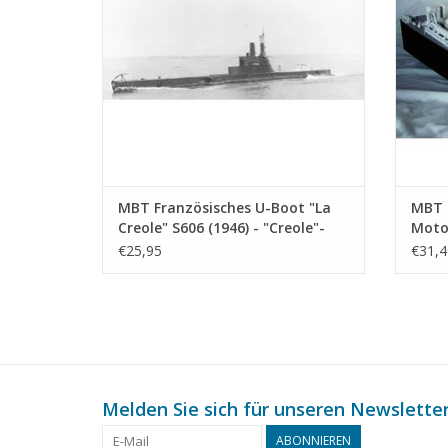
Z
MBT Französisches U-Boot "La
MBT B
Creole" S606 (1946) - "Creole"-
Moto
Klasse (1939/49) - Bauzeichnung
Agres
€25,95
€31,4
Maßstab 1 : 100 (10.11.013)
Klass
Bauz
(10.1
Melden Sie sich für unseren Newsletter
ABONNIEREN