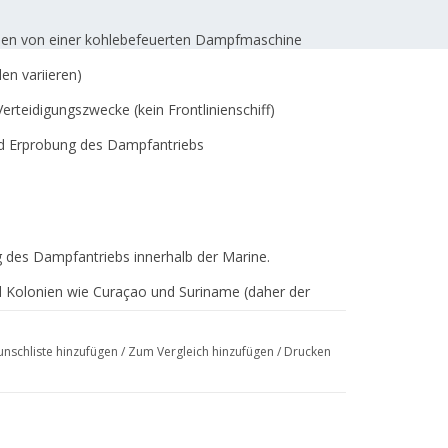
ben von einer kohlebefeuerten Dampfmaschine
en variieren)
erteidigungszwecke (kein Frontlinienschiff)
nd Erprobung des Dampfantriebs
g des Dampfantriebs innerhalb der Marine.
d Kolonien wie Curaçao und Suriname (daher der
 und effizientere Dampfschiffe in Betrieb genommen
nschliste hinzufügen
/
Zum Vergleich hinzufügen
/
Drucken