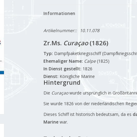
Informationen
Artikelnummer::
10.11.078
Zr.Ms.
Curaçao
(1826)
Typ:
Dampfpaketkriegsschiff (Dampfkriegsschif
Ehemaliger Name:
Calpe
(1825)
In Dienst gestellt:
1826
Dienst:
Königliche Marine
Hintergrund
Die
Curaçao
wurde ursprünglich in Großbritann
Sie wurde 1826 von der niederländischen Regi
Dieses Schiff ist historisch bedeutsam, da es
d
Marine
war.