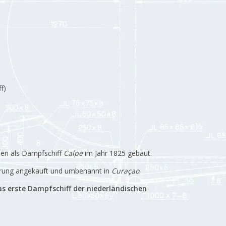
f)
ien als Dampfschiff
Calpe
im Jahr 1825 gebaut.
erung angekauft und umbenannt in
Curaçao
.
as erste Dampfschiff der niederländischen