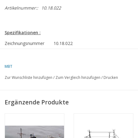
Artikelnummer::
10.18.022
Spezifikationen :
Zeichnungsnummer
10.18.022
Beschreibung
Direktionsboot "Freccia"
Qualität
Spantenriss/Linienriss; Seitenansicht; Deckp
MBT
Maschinenraum
Zur Wunschliste hinzufügen
/
Zum Vergleich hinzufügen
/
Drucken
Maßstab
1 : 20
Anzahl Blätter A00
1
Ergänzende Produkte
Anzahl Blätter A0
2
Anzahl Blätter A1
1
Anzahl Blätter A2
0
Anzahl Blätter A3
2