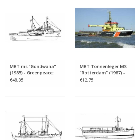
MBT ms "Gondwana"
MBT Tonnenleger MS
(1985) - Greenpeace;
"Rotterdam" (1987) -
ehem. Lotsenboot
RWS - Bauzeichnung
€48,85
€12,75
"Maryland"(1976) -
Maßstab 1 : 400
ehem. Schlepper "Elbe"
(10.18.012)
(1959) - Bauzeichnung
Maßstab 1 : 50
(10.18.011)