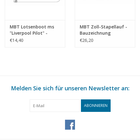
MBT Lotsenboot ms
MBT Zoll-Stapellauf -
"Liverpool Pilot" -
Bauzeichnung
Bauzeichnung
Maßstab 1 : 40
€14,40
€26,20
Maßstab 1 : 250
(10.18.014)
(10.18.013)
Melden Sie sich für unseren Newsletter an:
ABONNIEREN