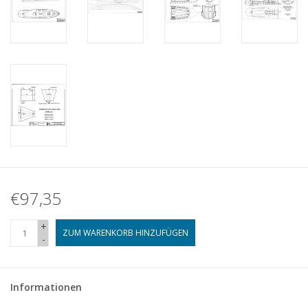
€97,35
+
ZUM WARENKORB HINZUFÜGEN
-
Informationen