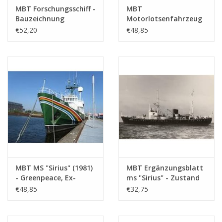
MBT Forschungsschiff -
MBT
Bauzeichnung
Motorlotsenfahrzeug
Maßstab 1 : 40
Nr. 3 - ehem.
€52,20
€48,85
(10.18.008)
Lotsenschoner 13
(1914), nach Umbau
(1930) - Bauzeichnung
Maßstab 1 : 40
(10.18.009)
MBT MS "Sirius" (1981)
MBT Ergänzungsblatt
- Greenpeace, Ex-
ms "Sirius" - Zustand
Lotsenboot "Sirius"
als Lotsenboot -
€48,85
€32,75
(1950) - Bauzeichnung
Bauzeichnung
Maßstab 1 : 50
Maßstab 1 : 50
(10.18.010)
(10.18.010/A)