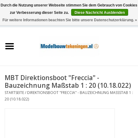
Durch die Nutzung unserer Webseite stimmen Sie dem Gebrauch von Cookies
zur Verbesserung dieser Seite zu.
Diese Nachricht Ausblenden
Für weitere Informationen beachten Sie bitte unsere Datenschutzerklärung. »
0 Artikel - €0,00
Startseite
Schiffe
Züge
MBT Direktionsboot "Freccia" -
Holzbau
Bauzeichnung Maßstab 1 : 20 (10.18.022)
STARTSEITE
/
DIREKTIONSBOOT "FRECCIA" - BAUZEICHNUNG MASSSTAB 1 : 2
Landschaft
0 (10.18.022)
Maschinen
Dokumentation