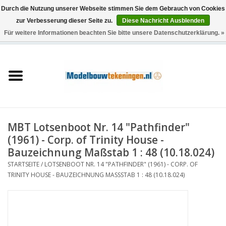
Durch die Nutzung unserer Webseite stimmen Sie dem Gebrauch von Cookies
zur Verbesserung dieser Seite zu.
Diese Nachricht Ausblenden
Für weitere Informationen beachten Sie bitte unsere Datenschutzerklärung. »
0 Artikel - €0,00
Startseite
Schiffe
Züge
MBT Lotsenboot Nr. 14 "Pathfinder"
Holzbau
(1961) - Corp. of Trinity House -
Bauzeichnung Maßstab 1 : 48 (10.18.024)
Landschaft
STARTSEITE
/
LOTSENBOOT NR. 14 "PATHFINDER" (1961) - CORP. OF
TRINITY HOUSE - BAUZEICHNUNG MASSSTAB 1 : 48 (10.18.024)
Maschinen
Dokumentation