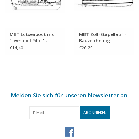
MBT Lotsenboot ms
MBT Zoll-Stapellauf -
"Liverpool Pilot" -
Bauzeichnung
Bauzeichnung
Maßstab 1 : 40
€14,40
€26,20
Maßstab 1 : 250
(10.18.014)
(10.18.013)
Melden Sie sich für unseren Newsletter an:
ABONNIEREN