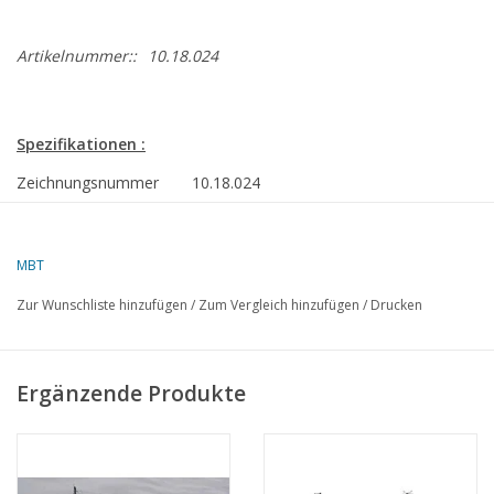
Artikelnummer::
10.18.024
Spezifikationen :
Zeichnungsnummer
10.18.024
Beschreibung
Lotsenboot Nr. 14 "Pathfinder" (1961) - Co
Trinity House
MBT
Qualität
allg. Plan; Spanten; Details; Bauteile
Zur Wunschliste hinzufügen
/
Zum Vergleich hinzufügen
/
Drucken
Maßstab
1 : 48
Anzahl Blätter A00
2
Ergänzende Produkte
Anzahl Blätter A0
2
Anzahl Blätter A1
0
Anzahl Blätter A2
0