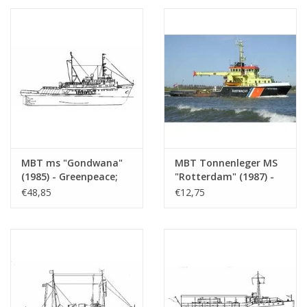
(10.18.010)
(10.18.010/A)
MBT ms "Gondwana"
MBT Tonnenleger MS
(1985) - Greenpeace;
"Rotterdam" (1987) -
ehem. Lotsenboot
RWS - Bauzeichnung
€48,85
€12,75
"Maryland"(1976) -
Maßstab 1 : 400
ehem. Schlepper "Elbe"
(10.18.012)
(1959) - Bauzeichnung
Maßstab 1 : 50
(10.18.011)