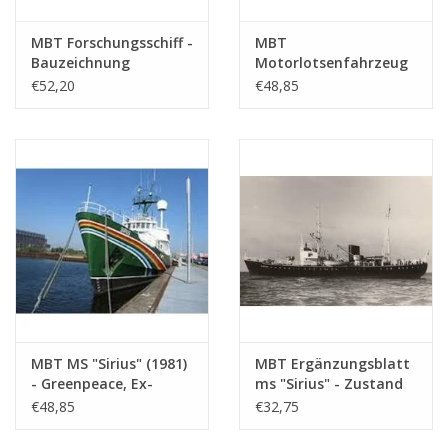
MBT Forschungsschiff -
MBT
Bauzeichnung
Motorlotsenfahrzeug
Maßstab 1 : 40
Nr. 3 - ehem.
€52,20
€48,85
(10.18.008)
Lotsenschoner 13
(1914), nach Umbau
(1930) - Bauzeichnung
Maßstab 1 : 40
(10.18.009)
MBT MS "Sirius" (1981)
MBT Ergänzungsblatt
- Greenpeace, Ex-
ms "Sirius" - Zustand
Lotsenboot "Sirius"
als Lotsenboot -
€48,85
€32,75
(1950) - Bauzeichnung
Bauzeichnung
Maßstab 1 : 50
Maßstab 1 : 50