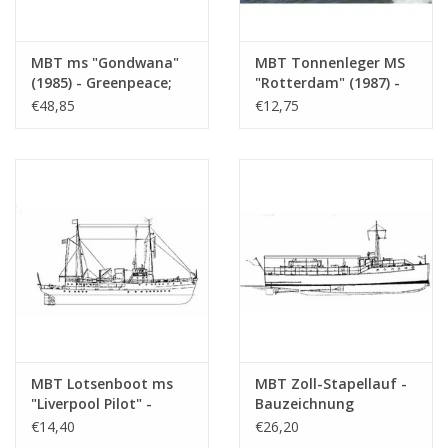
MBT ms "Gondwana"
MBT Tonnenleger MS
(1985) - Greenpeace;
"Rotterdam" (1987) -
ehem. Lotsenboot
RWS - Bauzeichnung
€48,85
€12,75
"Maryland"(1976) -
Maßstab 1 : 400
ehem. Schlepper "Elbe"
(10.18.012)
(1959) - Bauzeichnung
Maßstab 1 : 50
(10.18.011)
MBT Lotsenboot ms
MBT Zoll-Stapellauf -
"Liverpool Pilot" -
Bauzeichnung
Bauzeichnung
Maßstab 1 : 40
€14,40
€26,20
Maßstab 1 : 250
(10.18.014)