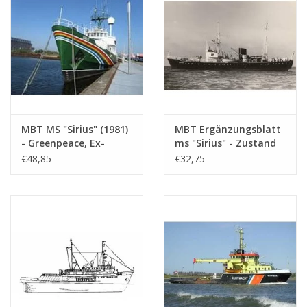
(10.18.009)
MBT MS "Sirius" (1981)
MBT Ergänzungsblatt
- Greenpeace, Ex-
ms "Sirius" - Zustand
Lotsenboot "Sirius"
als Lotsenboot -
€48,85
€32,75
(1950) - Bauzeichnung
Bauzeichnung
Maßstab 1 : 50
Maßstab 1 : 50
(10.18.010)
(10.18.010/A)