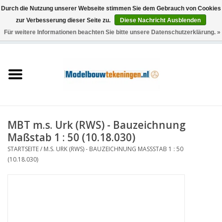
Durch die Nutzung unserer Webseite stimmen Sie dem Gebrauch von Cookies
zur Verbesserung dieser Seite zu.
Diese Nachricht Ausblenden
Für weitere Informationen beachten Sie bitte unsere Datenschutzerklärung. »
0 Artikel - €0,00
Startseite
Schiffe
Züge
MBT m.s. Urk (RWS) - Bauzeichnung
Holzbau
Maßstab 1 : 50 (10.18.030)
STARTSEITE
/
M.S. URK (RWS) - BAUZEICHNUNG MASSSTAB 1 : 50 (
Landschaft
10.18.030)
Maschinen
Dokumentation