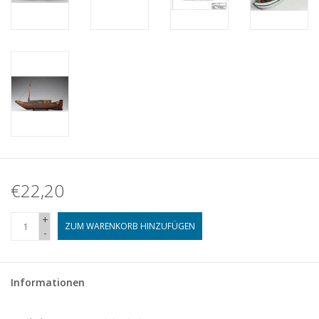
€22,20
+
ZUM WARENKORB HINZUFÜGEN
-
Informationen