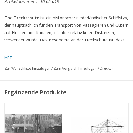
Artikelnummer::
10.05.018
Eine
Treckschute
ist ein historischer niederländischer Schiffstyp,
der hauptsächlich für den Transport von Passagieren und Gütern
auf Flüssen und Kanälen, oft über relativ kurze Distanzen,
verwendet wurde. Das Besondere an der Treckschute ist, dass
sie nicht durch Segel oder Ruder angetrieben wurde, sondern
durch eine
Treidelung
– das heißt, die Schute wurde entlang
MBT
des Wassers von Menschen oder Pferden gezogen, die am Ufer
Zur Wunschliste hinzufügen
/
Zum Vergleich hinzufügen
/
Drucken
liefen.
Merkmale einer
Treckschute
:
Ergänzende Produkte
Typ
: Flachboden, oft ein schmaler, länglicher Rumpf.
Länge
: Zwischen 15 und 25 Metern, abhängig vom spezifischen
Design.
Breite
: Meist relativ schmal, was das Schiff für das Ziehen
entlang von Kanälen und schmalen Flüssen geeignet machte.