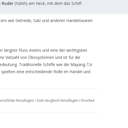
n Ruder
(Yuloh) am Heck, mit dem das Schiff
tern wie Getreide, Salz und anderen Handelswaren
r längste Fluss Asiens und eine der wichtigsten
ine Vielzahl von Ökosystemen und ist für die
Bedeutung.
Traditionelle Schiffe wie die Mayang-Tzi
 spielten eine entscheidende Rolle im Handel und
nschliste hinzufügen
/
Zum Vergleich hinzufügen
/
Drucken
ute größtenteils durch motorisierte Schiffe ersetzt
e reiche maritime Geschichte Chinas.
den manchmal für touristische Bootsfahrten
n Ehren gehalten werden.
Technische Daten: