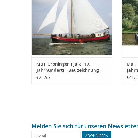
MBT Groninger Tjalk (19.
MBT 
Jahrhundert) - Bauzeichnung
Jahr
Maßstab 1 : 75 (10.05.011)
Maßst
€25,95
€41,6
Melden Sie sich für unseren Newsletter
ABONNIEREN