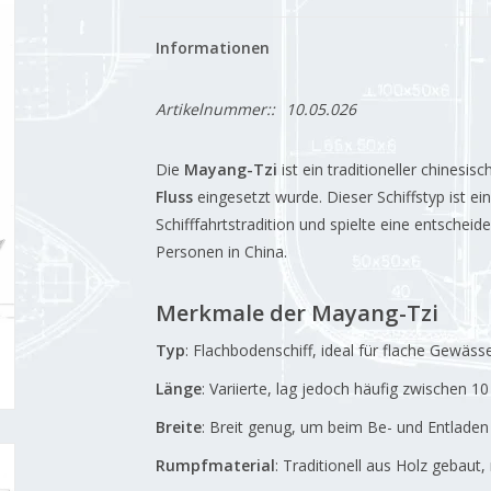
Informationen
Artikelnummer::
10.05.026
Die
Mayang-Tzi
ist ein traditioneller chinesi
Fluss
eingesetzt wurde.
Dieser Schiffstyp ist e
Schifffahrtstradition und spielte eine entsche
Personen in China.
Merkmale der Mayang-Tzi
Typ
:
Flachbodenschiff, ideal für flache Gewässe
Länge
:
Variierte, lag jedoch häufig zwischen 1
Breite
:
Breit genug, um beim Be- und Entladen v
Rumpfmaterial
:
Traditionell aus Holz gebaut,