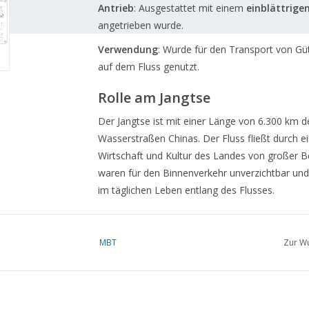
Antrieb
:
Ausgestattet mit einem
einblättrige
angetrieben wurde.
Verwendung
:
Wurde für den Transport von Gü
auf dem Fluss genutzt.
Rolle am Jangtse
Der Jangtse ist mit einer Länge von 6.300 km de
Wasserstraßen Chinas.
Der Fluss fließt durch e
Wirtschaft und Kultur des Landes von großer 
waren für den Binnenverkehr unverzichtbar und
im täglichen Leben entlang des Flusses.
Gegenwart und Kulturerbe
MBT
Zur Wu
Obwohl die traditionellen Mayang-Tzi-Schiffe he
wurden, bleiben sie ein wichtiges Symbol für di
Nachbildungen und restaurierte Exemplare wer
genutzt, wodurch die alten Schiffstraditionen i