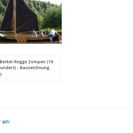
Berkel-Regge Zompen (19.
hundert) - Bauzeichnung
ab 1 : 50 (10.05.012)
5
 an: