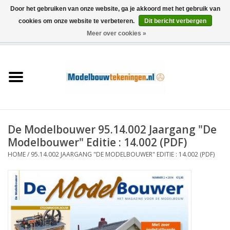
Door het gebruiken van onze website, ga je akkoord met het gebruik van
cookies om onze website te verbeteren.
Dit bericht verbergen
Meer over cookies »
0 Artikelen - €0,00
Home
Schepen
Treinen
De Modelbouwer 95.14.002 Jaargang "De
Houtbouw
Modelbouwer" Editie : 14.002 (PDF)
HOME
/
95.14.002 JAARGANG "DE MODELBOUWER" EDITIE : 14.002 (PDF)
Scenery
Machines
Documentatie