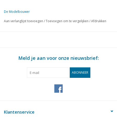
Uitgever
Modelbouw MediaPrimair B.V.
De Modelbouwer
Deze editie van De Modelbouwer is uitsluitend op digitale basis (in
Aan verlanglijst toevoegen
/
Toevoegen om te vergelijken
/
Afdrukken
Meld je aan voor onze nieuwsbrief:
ABONNEER
Klantenservice