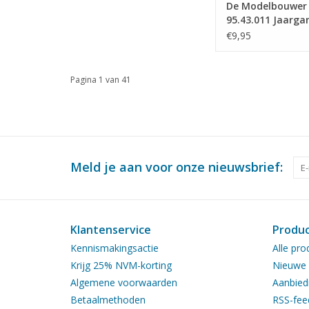
De Modelbouwer
95.43.011 Jaarga
Modelbouwer" Edi
€9,95
43.011 (PDF)
Pagina 1 van 41
Meld je aan voor onze nieuwsbrief:
Klantenservice
Produ
Kennismakingsactie
Alle pro
Krijg 25% NVM-korting
Nieuwe 
Algemene voorwaarden
Aanbied
Betaalmethoden
RSS-fee