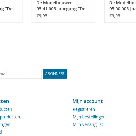
De Modelbouwer
De Modelbo
ng "De
95.41.005 Jaargang "De
95.00.003 Ja
tie :
Modelbouwer" Editie :
Modelbouwer"
€9,95
€9,95
41.005 (PDF)
00.003 (PDF)
ABONNEER
cten
Mijn account
ducten
Registreren
producten
Mijn bestellingen
ingen
Mijn verlanglijst
d