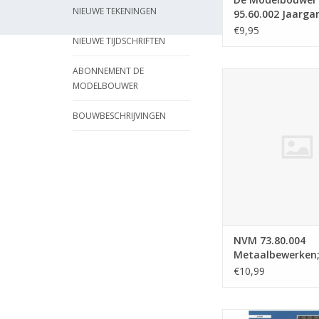
NIEUWE TEKENINGEN
95.60.002 Jaarga
Modelbouwer" Edi
€9,95
NIEUWE TIJDSCHRIFTEN
60.002 (PDF)
ABONNEMENT DE
NVM 73.80.004 Metaa
MODELBOUWER
reviseren van gel
TOEVOEGEN AAN WI
BOUWBESCHRIJVINGEN
NVM 73.80.004
Metaalbewerken
reviseren van ge
€10,99
De Modelbouwer 9