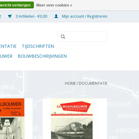
bericht verbergen
Meer over cookies »
0 Artikelen - €0,00
Mijn account / Registreren
NTATIE
TIJDSCHRIFTEN
OUWER
BOUWBESCHRIJVINGEN
HOME
/
DOCUMENTATIE
wer 95.73.005
De Modelbouwer 95.61.012
 Modelbouwer"
Jaargang "De Modelbouwer"
3.005 (PDF)
Editie : 61.012 (PDF)
N WINKELWAGEN
TOEVOEGEN AAN WINKELWAGEN