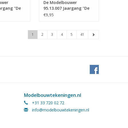
uwer
De Modelbouwer
argang "De
95.13.007 Jaargang "De
 Editie :
Modelbouwer" Editie :
€9,95
13.007 (PDF)
1
2
3
4
5
41
Modelbouwtekeningen.nl
+31 33 720 02 72
info@modelbouwtekeningen.nl