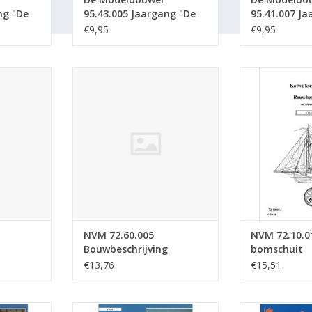
ng "De
95.43.005 Jaargang "De
95.41.007 Ja
tie :
Modelbouwer" Editie :
Modelbouwer"
€9,95
€9,95
43.005 (PDF)
41.007 (PDF)
lbewerken;
NVM 72.60.005 Bouwbeschrijving
NVM 72.10.0
eidingen
Ransomes trekker
boms
NKELWAGEN
TOEVOEGEN AAN WINKELWAGEN
TOEVOEGEN AA
NVM 72.60.005
NVM 72.10.0
;
Bouwbeschrijving
bomschuit
leidingen
Ransomes trekker
€13,76
€15,51
5.95.010
De Modelbouwer 95.94.007
De Modelbou