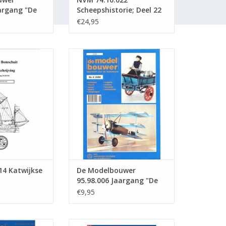
argang "De
Scheepshistorie; Deel 22
 Editie :
€24,95
14 Katwijkse
De Modelbouwer 95.98.006
chuit
Jaargang "De Modelbouwer"
Editie : 98.006 (PDF)
N WINKELWAGEN
TOEVOEGEN AAN WINKELWAGEN
14 Katwijkse
De Modelbouwer
95.98.006 Jaargang "De
Modelbouwer" Editie :
€9,95
98.006 (PDF)
wer 95.84.007
De Modelbouwer 95.81.007