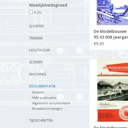
Moeilijkheidsgraad
A
(1)
SCHEPEN
De Modelbouwer
95.43.008 Jaarga
TREINEN
Modelbouwer" Edi
€9,95
43.008 (PDF)
HOUTBOUW
De Modelbouwer 9
SCENERY
Jaargang "De Mode
Editie : 60.002 
MACHINES
TOEVOEGEN AAN WI
DOCUMENTATIE
Boeken
NVM publicaties
Algemene documentatie
Bouwbeschrijvingen
TIJDSCHRIFTEN
De Modelbouwer