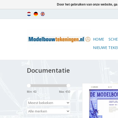
Door het gebruiken van onze website, ga
HOME
SCHE
NIEUWE TEK
Documentatie
De Modelbouwer 9
Jaargang "De Mode
Min: €
0
Max: €
50
Editie : 43.008 
TOEVOEGEN AAN WI