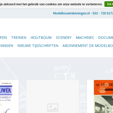
 je akkoord met het gebruik van cookies om onze website te verbeteren.
Dit 
PEN
TREINEN
HOUTBOUW
SCENERY
MACHINES
DOCUME
ENINGEN
NIEUWE TIJDSCHRIFTEN
ABONNEMENT DE MODELB
5.43.008
NVM 73.10.010 Theorie en
De Modelbou
lbouwer"
praktijk van de
Jaargang "De
(PDF)
scheepsmodelbouw
Editie : 7
NKELWAGEN
TOEVOEGEN AAN WINKELWAGEN
TOEVOEGEN AA