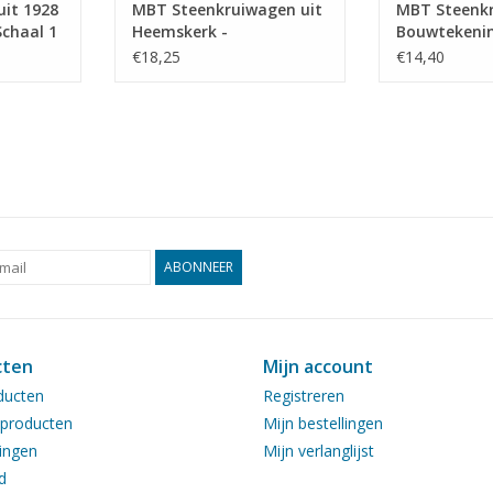
it 1928
MBT Steenkruiwagen uit
MBT Steenkr
chaal 1
Heemskerk -
Bouwtekenin
Bouwtekening Schaal 1 :
8 (40.32.058)
€18,25
€14,40
8 (40.32.073)
ABONNEER
cten
Mijn account
ducten
Registreren
producten
Mijn bestellingen
ingen
Mijn verlanglijst
d