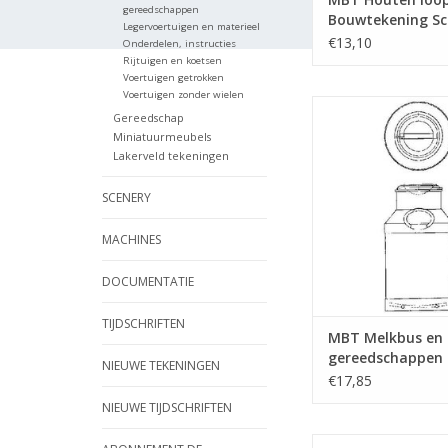
gereedschappen
Bouwtekening Sch
Legervoertuigen en materieel
N/A (40.43.009)
€13,10
Onderdelen, instructies
Rijtuigen en koetsen
Voertuigen getrokken
Voertuigen zonder wielen
MBT Melkbus
Gereedschap
gereedschappen - Bo
Miniatuurmeubels
Schaal 1 : 8 (40.
Lakerveld tekeningen
TOEVOEGEN AAN WI
SCENERY
MACHINES
DOCUMENTATIE
TIJDSCHRIFTEN
MBT Melkbus en
gereedschappen 
NIEUWE TEKENINGEN
Bouwtekening Sch
€17,85
8 (40.41.019)
NIEUWE TIJDSCHRIFTEN
MBT Aardkar - Bou