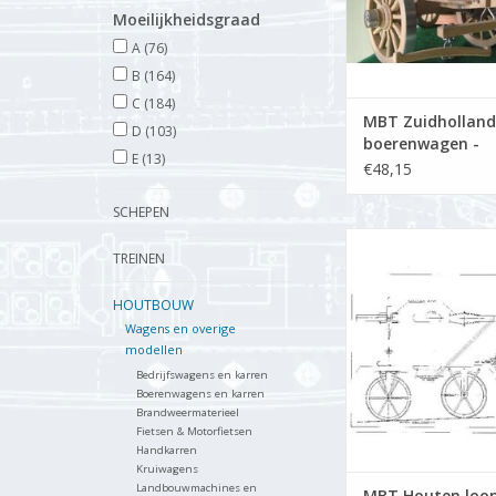
Moeilijkheidsgraad
A
(76)
B
(164)
C
(184)
MBT Zuidholland
D
(103)
boerenwagen -
E
(13)
Bouwtekening Sch
€48,15
8 (40.31.003)
SCHEPEN
MBT Houten loopf
TREINEN
Bouwtekening Schaa
(40.43.009)
HOUTBOUW
TOEVOEGEN AAN WI
Wagens en overige
modellen
Bedrijfswagens en karren
Boerenwagens en karren
Brandweermaterieel
Fietsen & Motorfietsen
Handkarren
Kruiwagens
Landbouwmachines en
MBT Houten loopf