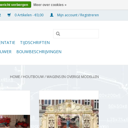
bericht verbergen
Meer over cookies »
0 Artikelen - €0,00
Mijn account / Registreren
NTATIE
TIJDSCHRIFTEN
OUWER
BOUWBESCHRIJVINGEN
HOME
/
HOUTBOUW
/
WAGENS EN OVERIGE MODELLEN
t een goed einde
MBT Gavioli draaiorgel Jupiter -
een behoorlijke
Bouwtekening Schaal 1 : 8
 constructie en
(40.39.025)
n de machine
TOEVOEGEN AAN WINKELWAGEN
maatvoering van
rdelen is in het
olledig, De