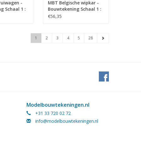
uiwagen -
MBT Belgische wipkar -
g Schaal 1 :
Bouwtekening Schaal 1 :
8 (40.31.089)
€56,35
1
2
3
4
5
28
Modelbouwtekeningen.nl
+31 33 720 02 72
info@modelbouwtekeningen.nl