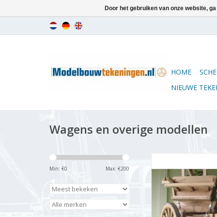
Door het gebruiken van onze website, ga
HOME
SCHE
NIEUWE TEK
Wagens en overige modellen
MBT Zuidholla
boerenwagen - Bou
Min: €
0
Max: €
200
Schaal 1 : 8 (40.
TOEVOEGEN AAN WI