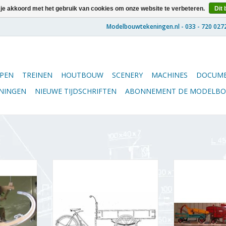
 je akkoord met het gebruik van cookies om onze website te verbeteren.
Dit 
PEN
TREINEN
HOUTBOUW
SCENERY
MACHINES
DOCUME
ENINGEN
NIEUWE TIJDSCHRIFTEN
ABONNEMENT DE MODELB
ndse
MBT Bakfiets - Bouwtekening
Om dit model to
wtekening
Schaal 1 : 8 (40.43.003)
te brengen is 
31.003)
kennis van de
TOEVOEGEN AAN WINKELWAGEN
werking va
NKELWAGEN
wenselijk. De 
inwendige onde
algemeen v