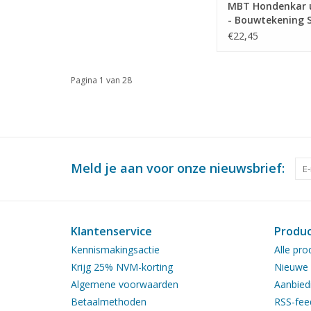
MBT Hondenkar u
- Bouwtekening S
: 8 (40.37.013)
€22,45
Pagina 1 van 28
Meld je aan voor onze nieuwsbrief:
Klantenservice
Produ
Kennismakingsactie
Alle pro
Krijg 25% NVM-korting
Nieuwe 
Algemene voorwaarden
Aanbied
Betaalmethoden
RSS-fee