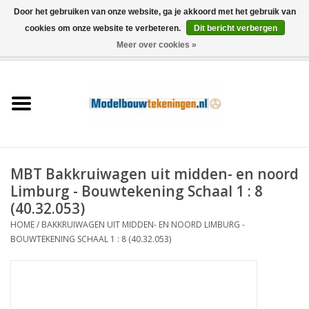
Door het gebruiken van onze website, ga je akkoord met het gebruik van
cookies om onze website te verbeteren.
Dit bericht verbergen
Meer over cookies »
0 Artikelen - €0,00
Home
Schepen
Treinen
MBT Bakkruiwagen uit midden- en noord
Houtbouw
Limburg - Bouwtekening Schaal 1 : 8
(40.32.053)
Scenery
HOME
/
BAKKRUIWAGEN UIT MIDDEN- EN NOORD LIMBURG -
BOUWTEKENING SCHAAL 1 : 8 (40.32.053)
Machines
Documentatie