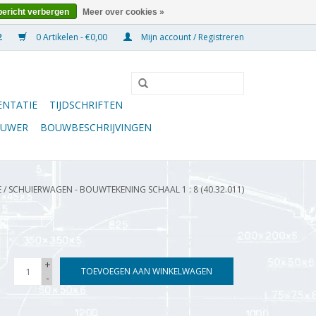
bericht verbergen
Meer over cookies »
0 Artikelen - €0,00
Mijn account / Registreren
NTATIE
TIJDSCHRIFTEN
OUWER
BOUWBESCHRIJVINGEN
E
/
SCHUIERWAGEN - BOUWTEKENING SCHAAL 1 : 8 (40.32.011)
+
TOEVOEGEN AAN WINKELWAGEN
-