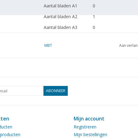
Aantal bladen A1
0
Aantal bladen A2
1
Aantal bladen A3
0
Aantal bladen A4
0
MBT
Aan verlan
Totaal aantal bladen
1
tekening
Aantal bladen A4 tekst
0
Gewicht in gram
45
Bijzonderheden
ABONNEER
Opmerkingen
cten
Mijn account
ducten
Registreren
producten
Mijn bestellingen