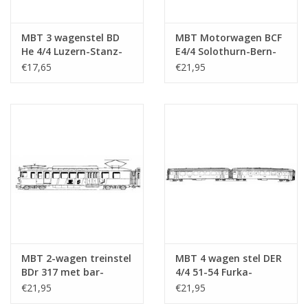
MBT 3 wagenstel BD
MBT Motorwagen BCF
He 4/4 Luzern-Stanz-
E4/4 Solothurn-Bern-
Engelberg -
Bahn - Bouwtekening
€17,65
€21,95
Bouwtekening Schaal 1
Schaal 1 : 50
: 87 (20.33.006)
(20.33.001)
MBT 2-wagen treinstel
MBT 4 wagen stel DER
BDr 317 met bar-
4/4 51-54 Furka-
rijtuig RV Bern -
Oberalpbahn voor
€21,95
€21,95
Solothurn voor -
spoor H0 -