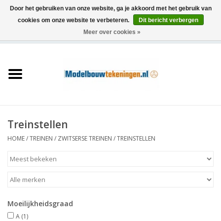
Door het gebruiken van onze website, ga je akkoord met het gebruik van
cookies om onze website te verbeteren.
Dit bericht verbergen
Meer over cookies »
0 Artikelen - €0,00
Home
Schepen
Treinen
Treinstellen
Houtbouw
HOME
/
TREINEN
/
ZWITSERSE TREINEN
/
TREINSTELLEN
Scenery
Machines
Moeilijkheidsgraad
Documentatie
A
(1)