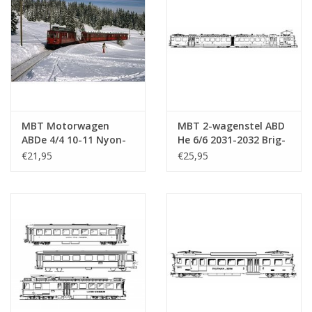
MBT Motorwagen
MBT 2-wagenstel ABD
ABDe 4/4 10-11 Nyon-
He 6/6 2031-2032 Brig-
St Cergue-Morez -
Visp-Zermatt-Bahn
€21,95
€25,95
Bouwtekening Schaal 1
voor spoor -
: 45 (20.33.008)
Bouwtekening Schaal 1
: 64 (20.33.003)