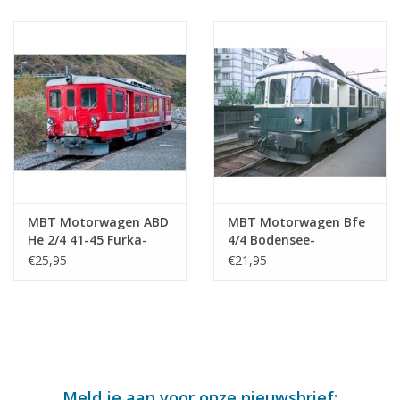
Bouwtekening Schaal 1
Bouwtekening Schaal 1
: 64 (20.33.010)
: 32 (20.33.005)
MBT Motorwagen ABD
MBT Motorwagen Bfe
He 2/4 41-45 Furka-
4/4 Bodensee-
Oberalpbahn voor
Toggenburg-Bahn
€25,95
€21,95
spoor 0 -
voor spoor H0 -
Bouwtekening Schaal 1
Bouwtekening Schaal 1
: 32 (20.33.004)
: 1 (20.33.002)
Meld je aan voor onze nieuwsbrief: