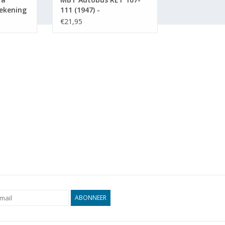
ekening
111 (1947) -
03.006)
Bouwtekening Schaal 1 :
€21,95
45 (40.03.001)
ABONNEER