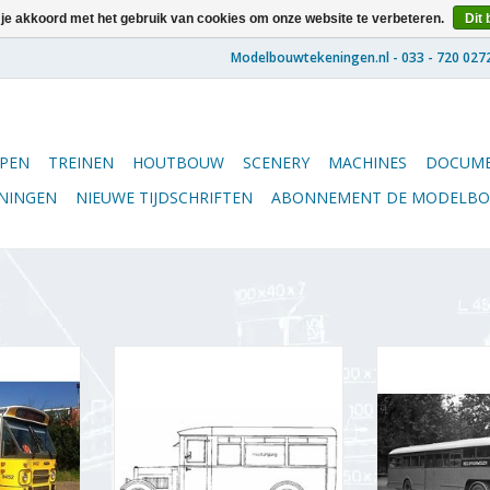
 je akkoord met het gebruik van cookies om onze website te verbeteren.
Dit 
PEN
TREINEN
HOUTBOUW
SCENERY
MACHINES
DOCUME
ENINGEN
NIEUWE TIJDSCHRIFTEN
ABONNEMENT DE MODELB
KDL 8215-
MBT De Dion-Bouton/Werkspoor
MBT NS op
ering -
autobus GTU (ca. 1925) -
(1947)/NZH st
l 1 : 45
Bouwtekening Schaal 1 : 25
Bouwtekening
(40.03.002)
(40.0
NKELWAGEN
TOEVOEGEN AAN WINKELWAGEN
TOEVOEGEN AA