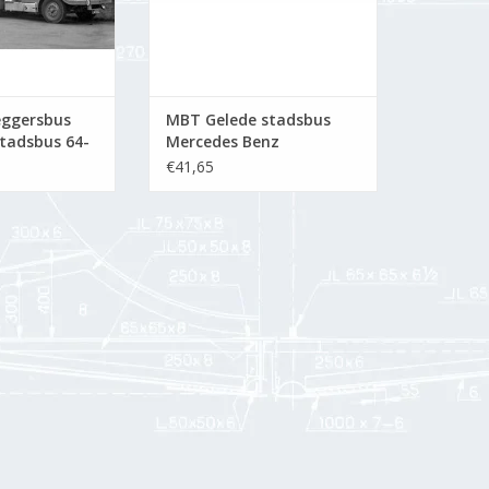
eggersbus
MBT Gelede stadsbus
stadsbus 64-
Mercedes Benz
kening
01317gobl 8000/lku
€41,65
 (40.03.004)
Hainje - Bouwtekening
Schaal 1 : 25 (40.03.005)