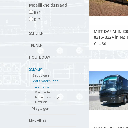
Moeilijkheidsgraad
B
(4)
D
(2)
MBT DAF M.B. 20
SCHEPEN
8215-8224 in NZ
uitvoering -
€14,30
TREINEN
Bouwtekening Sch
45 (40.03.003)
HOUTBOUW
MBT BOVA "Futura" 
Bouwtekening Schaa
SCENERY
(40.03.006)
Gebouwen
Motorvoertuigen
TOEVOEGEN AAN WI
Autobussen
Vrachtauto's
Militaire voertuigen
Diversen
Vliegtuigen
MACHINES
MBT BOVA "Futu