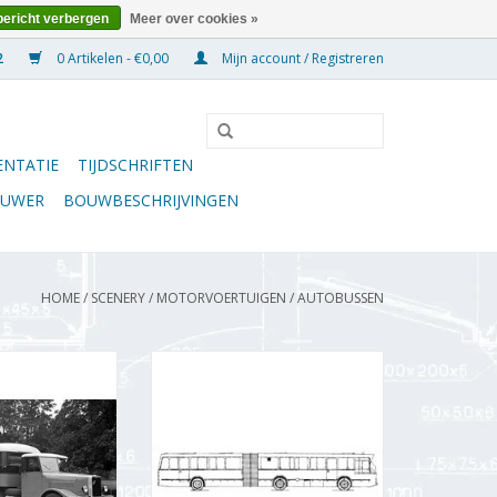
bericht verbergen
Meer over cookies »
0 Artikelen - €0,00
Mijn account / Registreren
NTATIE
TIJDSCHRIFTEN
OUWER
BOUWBESCHRIJVINGEN
HOME
/
SCENERY
/
MOTORVOERTUIGEN
/
AUTOBUSSEN
leggersbus
MBT Gelede stadsbus Mercedes
adsbus 64-65 -
Benz 01317gobl 8000/lku Hainje -
 Schaal 1 : 45
Bouwtekening Schaal 1 : 25
3.004)
(40.03.005)
N WINKELWAGEN
TOEVOEGEN AAN WINKELWAGEN