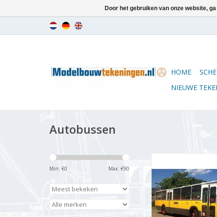
Door het gebruiken van onze website, ga
HOME
SCHE
NIEUWE TEK
Autobussen
MBT DAF M.B. 200 D
8224 in NZH uitvo
Min: €
0
Max: €
90
Bouwtekening Schaa
(40.03.003)
TOEVOEGEN AAN WI