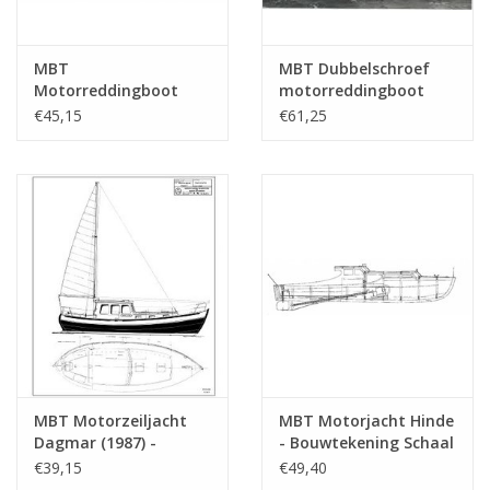
MBT
MBT Dubbelschroef
Motorreddingboot
motorreddingboot
Stoltera (1953) -
Twenthe (1942) -
€45,15
€61,25
Seenotrettungsdienst
NZHRM -
der DDR -
Bouwtekening Schaal 1
Bouwtekening Schaal 1
: 20 (16.17.001)
: 25 (16.17.002)
MBT Motorzeiljacht
MBT Motorjacht Hinde
Dagmar (1987) -
- Bouwtekening Schaal
Bouwtekening Schaal 1
1 : 10 (10.16.022)
€39,15
€49,40
: 25 (10.16.024)