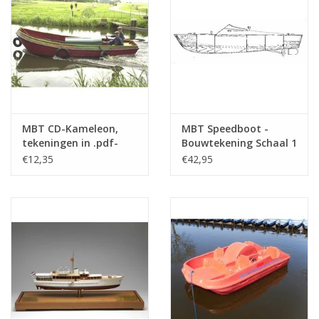
MBT CD-Kameleon,
MBT Speedboot -
tekeningen in .pdf-
Bouwtekening Schaal 1
formaat -
: N/A (10.16.017)
€12,35
€42,95
Bouwtekening Schaal 1
: 20 (10.16.014/A)