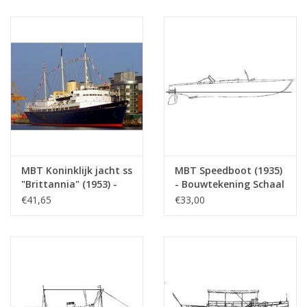
MBT Koninklijk jacht ss
MBT Speedboot (1935)
"Brittannia" (1953) -
- Bouwtekening Schaal
Bouwtekening Schaal 1
1 : 20 (10.16.021)
€41,65
€33,00
: 200 (10.16.002)