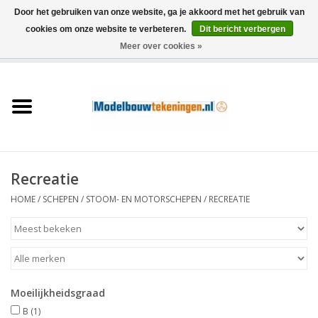
Door het gebruiken van onze website, ga je akkoord met het gebruik van
cookies om onze website te verbeteren.
Dit bericht verbergen
Meer over cookies »
0 Artikelen - €0,00
Home
Schepen
Treinen
Recreatie
Houtbouw
HOME
/
SCHEPEN
/
STOOM- EN MOTORSCHEPEN
/
RECREATIE
Scenery
Machines
Moeilijkheidsgraad
Documentatie
B
(1)