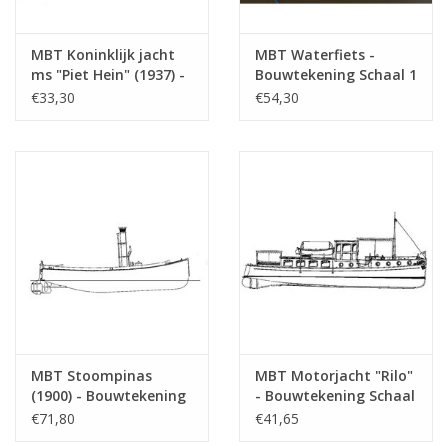
MBT Koninklijk jacht
MBT Waterfiets -
ms "Piet Hein" (1937) -
Bouwtekening Schaal 1
Bouwtekening Schaal 1
: 3 (10.16.015)
€33,30
€54,30
: 33 (10.16.001)
MBT Stoompinas
MBT Motorjacht "Rilo"
(1900) - Bouwtekening
- Bouwtekening Schaal
Schaal 1 : 10
1 : 20 (10.16.004)
€71,80
€41,65
(10.16.016)