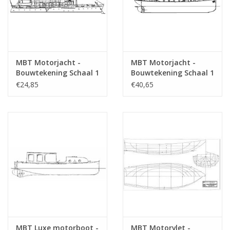
MBT Motorjacht -
MBT Motorjacht -
Bouwtekening Schaal 1
Bouwtekening Schaal 1
: 50 (10.16.011)
: 25 (10.16.008)
€24,85
€40,65
MBT Luxe motorboot -
MBT Motorvlet -