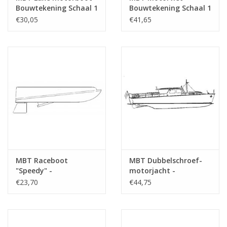
Bouwtekening Schaal 1
Bouwtekening Schaal 1
: 10 (10.16.009)
: 10 (10.16.019)
€30,05
€41,65
MBT Raceboot
MBT Dubbelschroef-
"Speedy" -
motorjacht -
Bouwtekening Schaal 1
Bouwtekening Schaal 1
€23,70
€44,75
: N/A (10.16.006)
: 20 (10.16.005)