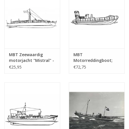
MBT Zeewaardig
MBT
motorjacht "Mistral" -
Motorreddingboot;
Bouwtekening Schaal 1
semi-rigid-inflatable -
€25,95
€72,75
: 20 (10.16.003)
Bouwtekening Schaal 1
: 10 (16.17.003)