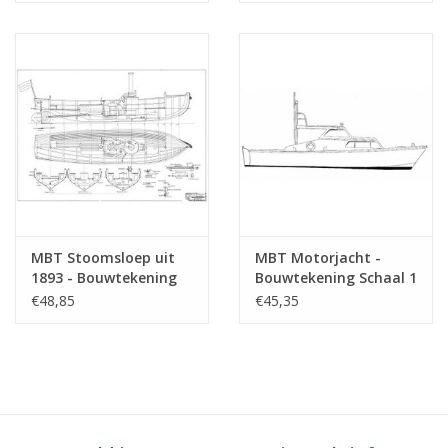
MBT Stoomsloep uit
MBT Motorjacht -
1893 - Bouwtekening
Bouwtekening Schaal 1
Schaal 1 : 8 (10.16.020)
: N/A (10.16.023)
€48,85
€45,35