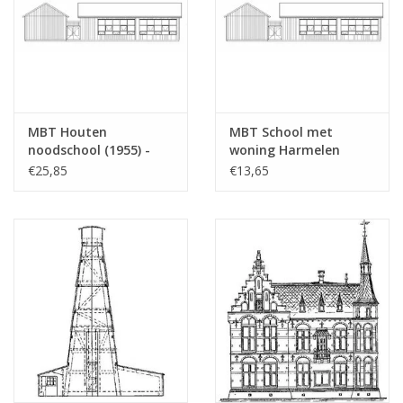
MBT Houten
MBT School met
noodschool (1955) -
woning Harmelen
Bouwtekening Schaal 1
(1904) - Bouwtekening
€25,85
€13,65
: 87 (30.04.013)
Schaal 1 : 87
(30.04.012/A)