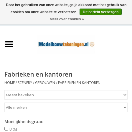
Door het gebruiken van onze website, ga je akkoord met het gebruik van
cookies om onze website te verbeteren.
Dit bericht verbergen
Meer over cookies »
0 Artikelen - €0,00
Home
Schepen
Treinen
Fabrieken en kantoren
Houtbouw
HOME
/
SCENERY
/
GEBOUWEN
/
FABRIEKEN EN KANTOREN
Scenery
Machines
Moeilijkheidsgraad
Documentatie
B
(6)