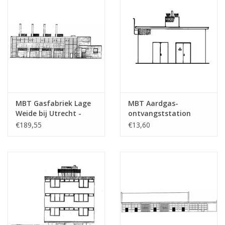
MBT Gasfabriek Lage
MBT Aardgas-
Weide bij Utrecht -
ontvangststation
Bouwtekening Schaal 1
Hoogeveen -
€189,55
€13,60
: 87 (30.04.001)
Bouwtekening Schaal 1
: 87 (30.04.003)