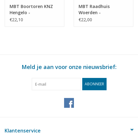
MBT Boortoren KNZ
MBT Raadhuis
Hengelo -
Woerden -
Bouwtekening Schaal 1
Bouwtekening Schaal 1
€22,10
€22,00
: 70 (30.04.010)
: 100 (30.04.006)
Meld je aan voor onze nieuwsbrief:
ABONNEER
Klantenservice