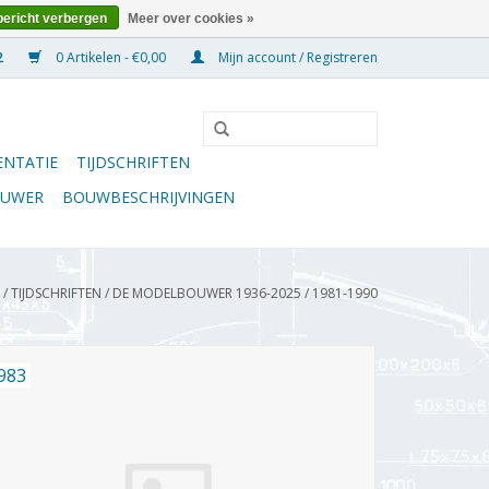
bericht verbergen
Meer over cookies »
0 Artikelen - €0,00
Mijn account / Registreren
NTATIE
TIJDSCHRIFTEN
OUWER
BOUWBESCHRIJVINGEN
/
TIJDSCHRIFTEN
/
DE MODELBOUWER 1936-2025
/
1981-1990
983