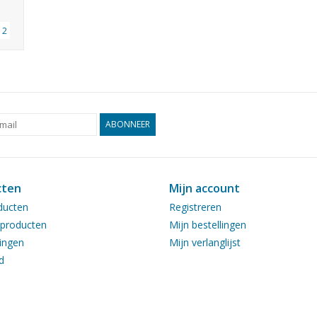
12
ABONNEER
cten
Mijn account
ducten
Registreren
producten
Mijn bestellingen
ingen
Mijn verlanglijst
d