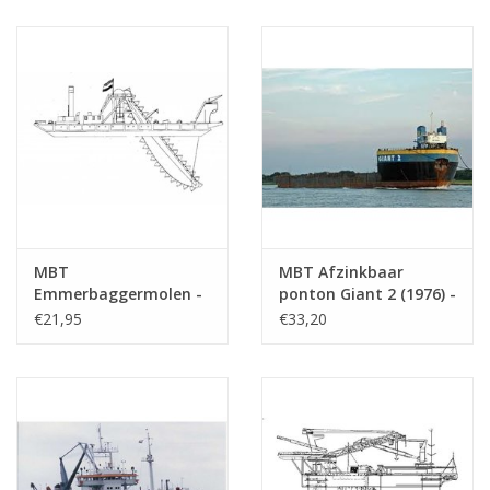
(10.19.023)
MBT
MBT Afzinkbaar
Emmerbaggermolen -
ponton Giant 2 (1976) -
Bouwtekening Schaal 1
Smit Imternationale -
€21,95
€33,20
: 100 (10.19.007)
Bouwtekening Schaal 1
: 200 (16.19.039)