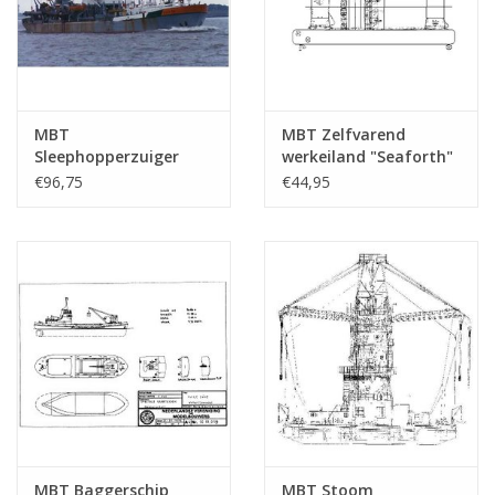
MBT
MBT Zelfvarend
Sleephopperzuiger
werkeiland "Seaforth"
"HAM 308" (1968) -
(1978) - Seaforth
€96,75
€44,95
HAM - Bouwtekening
Maritime Ltd. -
Schaal 1 : 100
Bouwtekening Schaal 1
(16.19.021)
: 200 (16.19.012)
MBT Baggerschip
MBT Stoom