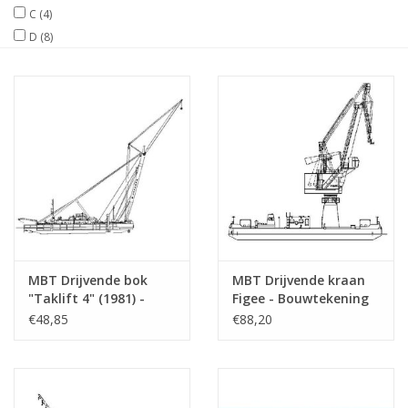
C
(4)
D
(8)
Tijdschriften
Nieuwe tekeningen
NIEUWE TIJDSCHRIFTEN
ABONNEMENT DE
MODELBOUWER
Bouwbeschrijvingen
MBT Drijvende bok
MBT Drijvende kraan
"Taklift 4" (1981) -
Figee - Bouwtekening
Smit Tak -
Schaal 1 : 50
€48,85
€88,20
Bouwtekening Schaal 1
(10.19.025)
: 100 (10.19.004)