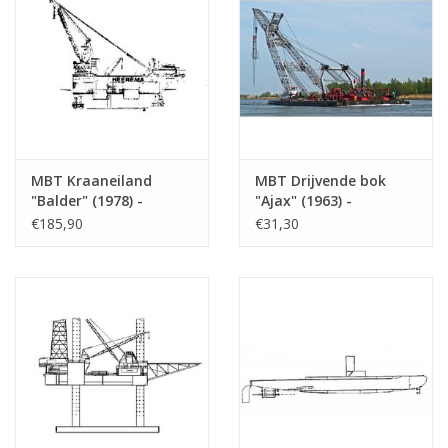
MBT Kraaneiland
MBT Drijvende bok
"Balder" (1978) -
"Ajax" (1963) -
Heerema -
Kraayeveld's
€185,90
€31,30
Bouwtekening Schaal 1
Transportmij. -
: 50 (16.19.020)
Bouwtekening Schaal 1
: 100 (16.19.002)