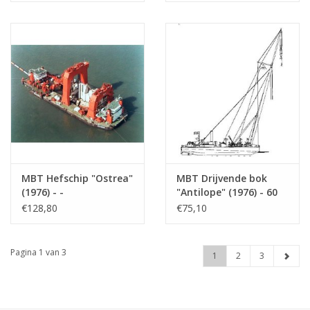
: 50 (16.19.036)
MBT Hefschip "Ostrea"
MBT Drijvende bok
(1976) - -
"Antilope" (1976) - 60
Bouwtekening Schaal 1
ton - Bouwtekening
€128,80
€75,10
: 100 (16.19.009)
Schaal 1 : 50
(16.19.008)
Pagina 1 van 3
1
2
3