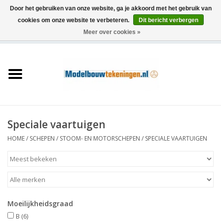
Door het gebruiken van onze website, ga je akkoord met het gebruik van
cookies om onze website te verbeteren.
Dit bericht verbergen
Meer over cookies »
0 Artikelen - €0,00
Home
Schepen
Treinen
Speciale vaartuigen
Houtbouw
HOME
/
SCHEPEN
/
STOOM- EN MOTORSCHEPEN
/
SPECIALE VAARTUIGEN
Scenery
Machines
Moeilijkheidsgraad
Documentatie
B
(6)