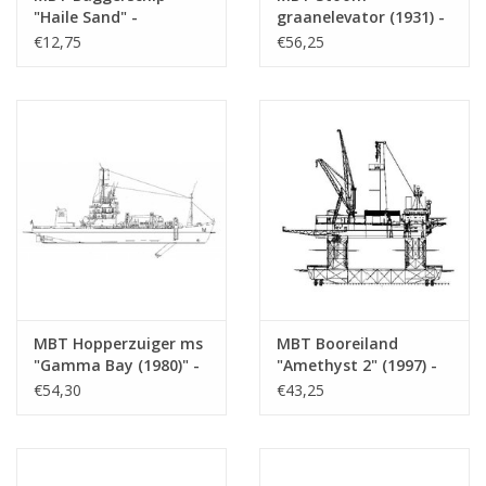
"Haile Sand" -
graanelevator (1931) -
Bouwtekening Schaal 1
Bouwtekening Schaal 1
€12,75
€56,25
: 240 (10.19.019)
: 50 (16.19.030)
MBT Hopperzuiger ms
MBT Booreiland
"Gamma Bay (1980)" -
"Amethyst 2" (1997) -
Costain Blankevoort -
Bouwtekening Schaal 1
€54,30
€43,25
Bouwtekening Schaal 1
: 200 (16.19.005)
: 119 (16.19.025)