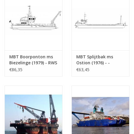
MBT Boorponton ms
MBT Splijtbak ms
Biezelinge (1979) - RWS
Ostion (1976) - -
- Bouwtekening Schaal
Bouwtekening Schaal 1
€86,35
€63,45
1 : 50 (16.19.027)
: 100 (16.19.026)