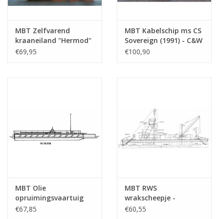
MBT Zelfvarend
MBT Kabelschip ms CS
kraaneiland "Hermod"
Sovereign (1991) - C&W
(1986) - Heerema -
- Bouwtekening Schaal
€69,95
€100,90
Bouwtekening Schaal 1
1 : 100 (16.19.040)
: 50 (16.19.014)
MBT Olie
MBT RWS
opruimingsvaartuig
wrakscheepje -
Oilcrab (1990) -
Bouwtekening Schaal 1
€67,85
€60,55
Bouwtekening Schaal 1
: 25 (16.19.023)