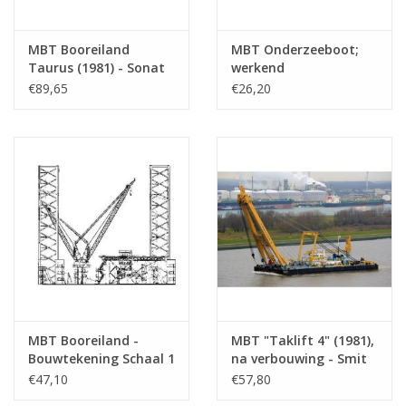
MBT Booreiland
MBT Onderzeeboot;
Taurus (1981) - Sonat
werkend
Offshore Drilling,
beginnersmodel -
€89,65
€26,20
Houston -
Bouwtekening Schaal 1
Bouwtekening Schaal 1
: N/A (10.19.008)
: 128 (16.19.006)
MBT Booreiland -
MBT "Taklift 4" (1981),
Bouwtekening Schaal 1
na verbouwing - Smit
: 125 (10.19.005)
Tak - Bouwtekening
€47,10
€57,80
Schaal 1 : 100