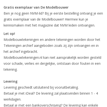
Gratis exemplaar van De Modelbouwer
Tijdschriften
Ben je nog geen NVM-lid? Bij je eerste bestelling ontvang je een
gratis exemplaar van de Modelbouwer! Hiermee kun je
Nieuwe tekeningen
kennismaken met het magazine dat NVM leden ontvangen.
Let op!
NIEUWE TIJDSCHRIFTEN
Modelbouwtekeningen en andere tekeningen worden door het
Tekeningen archief aangeboden zoals zij zijn ontvangen en in
ABONNEMENT DE
het archief ingebracht.
MODELBOUWER
Modelbouwtekeningen.nl kan niet aansprakelijk worden gesteld
voor schade, verlies en dergelijke, ontstaan door fouten in een
tekening.
Bouwbeschrijvingen
Levering
Levering geschiedt uitsluitend bij vooruitbetaling.
Betaal je met iDeal? De levering zal plaatsvinden binnen 1 - 4
werkdagen.
Betaal je met een bankoverschrijving? De levering kan enkele