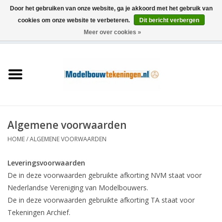
Door het gebruiken van onze website, ga je akkoord met het gebruik van
cookies om onze website te verbeteren.
Dit bericht verbergen
Meer over cookies »
0 Artikelen - €0,00
Home
Schepen
Treinen
Algemene voorwaarden
Houtbouw
HOME
/
ALGEMENE VOORWAARDEN
Scenery
Leveringsvoorwaarden
De in deze voorwaarden gebruikte afkorting NVM staat voor
Machines
Nederlandse Vereniging van Modelbouwers.
De in deze voorwaarden gebruikte afkorting TA staat voor
Tekeningen Archief.
Documentatie