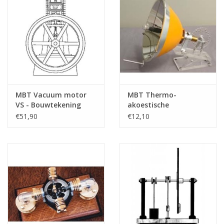
MBT Vacuum motor
MBT Thermo-
VS - Bouwtekening
akoestische
Schaal 1 : N/A
Stirlingmotor op
€51,90
€12,10
(60.12.016)
zonnewarmte -
Bouwtekening Schaal 1
: XX (60.12.029)