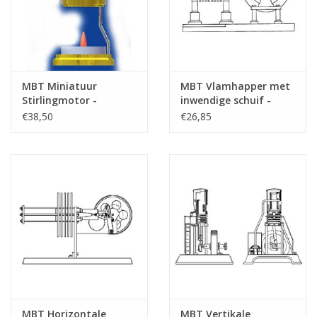
MBT Miniatuur
MBT Vlamhapper met
Stirlingmotor -
inwendige schuif -
Bouwtekening Schaal 1
Bouwtekening Schaal 1
€38,50
€26,85
: XX (60.12.027)
: N/A (60.12.013)
MBT Horizontale
MBT Vertikale