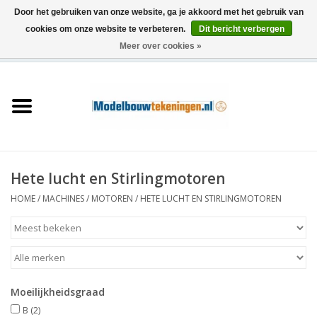
Door het gebruiken van onze website, ga je akkoord met het gebruik van
cookies om onze website te verbeteren.
Dit bericht verbergen
Meer over cookies »
0 Artikelen - €0,00
Home
Schepen
Treinen
Hete lucht en Stirlingmotoren
Houtbouw
HOME
/
MACHINES
/
MOTOREN
/
HETE LUCHT EN STIRLINGMOTOREN
Scenery
Machines
Moeilijkheidsgraad
Documentatie
B
(2)