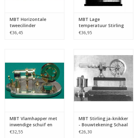
MBT Horizontale
MBT Lage
tweecilinder
temperatuur Stirling
Stirlingmotor -
met CD-vliegwiel -
€36,45
€36,95
Bouwtekening Schaal 1
Bouwtekening Schaal 1
: XX (60.12.026)
: N/A (60.12.020)
MBT Vlamhapper met
MBT Stirling ja-knikker
inwendige schuif en
- Bouwtekening Schaal
glazen cilinder -
1 : N/A (60.12.011)
€32,55
€26,30
Bouwtekening Schaal 1