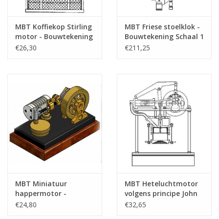
MBT Koffiekop Stirling
MBT Friese stoelklok -
motor - Bouwtekening
Bouwtekening Schaal 1
Schaal 1 : N/A
: N/A (60.50.001)
€26,30
€211,25
(60.12.009)
MBT Miniatuur
MBT Heteluchtmotor
happermotor -
volgens principe John
Bouwtekening Schaal 1
Ericson -
€24,80
€32,65
: N/A (60.12.019)
Bouwtekening Schaal 1