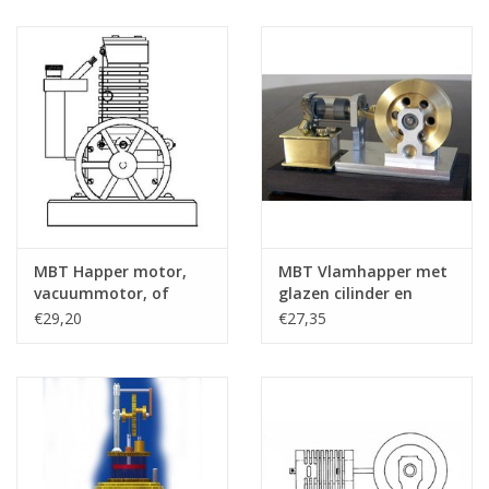
: N/A (60.12.003)
MBT Happer motor,
MBT Vlamhapper met
vacuummotor, of
glazen cilinder en
vlamhapper -
inwendige schuif MK2 -
€29,20
€27,35
Bouwtekening Schaal 1
Bouwtekening Schaal 1
: N/A (60.12.004)
: XX (60.12.028)