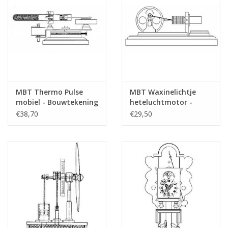
MBT Thermo Pulse
MBT Waxinelichtje
mobiel - Bouwtekening
heteluchtmotor -
Schaal 1 : N/A
Bouwtekening Schaal 1
€38,70
€29,50
(60.12.015)
: N/A (60.12.010)