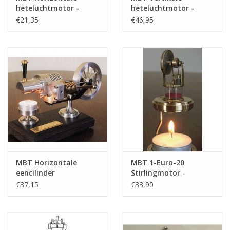
heteluchtmotor -
heteluchtmotor -
Bouwtekening Schaal 1
Bouwtekening Schaal 1
€21,35
€46,95
: N/A (60.12.002)
: N/A (60.12.001)
MBT Horizontale
MBT 1-Euro-20
eencilinder
Stirlingmotor -
Stirlingmotor "Bas" -
Bouwtekening Schaal 1
€37,15
€33,90
Bouwtekening Schaal 1
: N/A (60.12.021)
: XX (60.12.024)