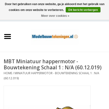
Door het gebruiken van onze website, ga je akkoord met het gebruik van
cookies om onze website te verbeteren.
Dit bericht verbergen
Meer over cookies »
0 Artikelen - €0,00
Home
Schepen
Treinen
MBT Miniatuur happermotor -
Houtbouw
Bouwtekening Schaal 1 : N/A (60.12.019)
HOME
/
MINIATUUR HAPPERMOTOR - BOUWTEKENING SCHAAL 1 : N/A
Scenery
(60.12.019)
Machines
Documentatie