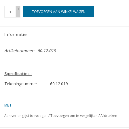
+
TOEVOEGEN AAN WINKELWAGEN
-
Informatie
Artikelnummer:
60.12.019
Specificaties :
Tekeningnummer
60.12.019
Auteur
J.A.M. Ridders
MBT
Omschrijving
miniatuur happermotor
Aan verlanglijst toevoegen
/
Toevoegen om te vergelijken
/
Afdrukken
Kwaliteit
volledig gedetailleerde bouwtekening met
beschrijving