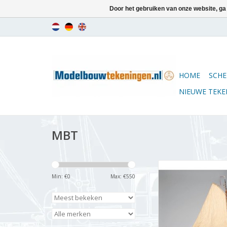
Door het gebruiken van onze website, ga
HOME
SCHE
NIEUWE TEK
MBT
MBT Tjalk - Bouwteke
1 : 33 (10.05.
Min: €
0
Max: €
550
TOEVOEGEN AAN WI