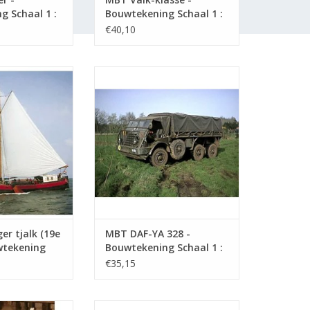
g Schaal 1 :
Bouwtekening Schaal 1 :
)
10 (10.08.007)
€40,10
jalk (19e eeuw) -
MBT DAF-YA 328 - Bouwtekening
 Schaal 1 : 75
Schaal 1 : 25 (40.22.002)
5.011)
TOEVOEGEN AAN WINKELWAGEN
N WINKELWAGEN
r tjalk (19e
MBT DAF-YA 328 -
wtekening
Bouwtekening Schaal 1 :
 (10.05.011)
25 (40.22.002)
€35,15
en anno 1766 -
zeesleper ms "Smit Rotterdam"