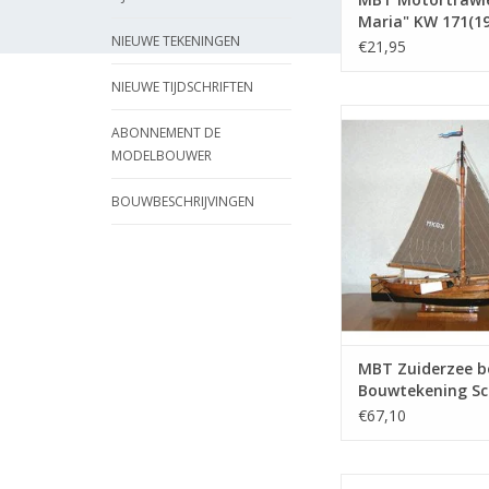
Maria" KW 171(19
NIEUWE TEKENINGEN
Rederij "de
€21,95
Samenwerking", 
a. Zee - Bouwtek
NIEUWE TIJDSCHRIFTEN
Schaal 1 : 100 (10
MBT Zuiderzee bo
ABONNEMENT DE
Bouwtekening Schaa
MODELBOUWER
(10.03.003)
TOEVOEGEN AAN WI
BOUWBESCHRIJVINGEN
MBT Zuiderzee bo
Bouwtekening Sch
20 (10.03.003)
€67,10
MBT VOC retourschip