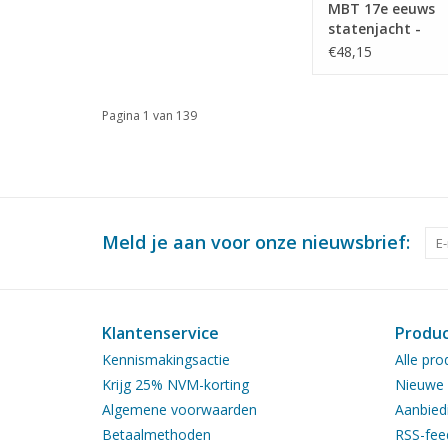
MBT 17e eeuws
statenjacht -
Bouwtekening Sch
€48,15
40 (10.06.006)
Pagina 1 van 139
Meld je aan voor onze nieuwsbrief:
Klantenservice
Produ
Kennismakingsactie
Alle pro
Krijg 25% NVM-korting
Nieuwe 
Algemene voorwaarden
Aanbied
Betaalmethoden
RSS-fee