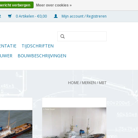
bericht verbergen
Meer over cookies »
0 Artikelen - €0,00
Mijn account / Registreren
NTATIE
TIJDSCHRIFTEN
OUWER
BOUWBESCHRIJVINGEN
HOME
/
MERKEN
/
MBT
ms "Zwarte Zee"
MBT Zeesleper ms "Zwarte Zee"
 L. Smit & Co -
(IV)(1963) - L. Smit & Co. -
Schaal 1 : 200
Bouwtekening Schaal 1 : 100
0.037)
(10.14.005)
N WINKELWAGEN
TOEVOEGEN AAN WINKELWAGEN