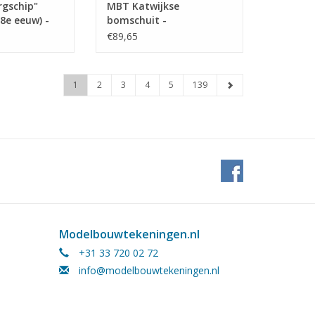
gschip"
MBT Katwijkse
(8e eeuw) -
bomschuit -
g Schaal 1 :
Bouwtekening Schaal 1 :
€89,65
)
20 (10.03.011)
1
2
3
4
5
139
Modelbouwtekeningen.nl
+31 33 720 02 72
info@modelbouwtekeningen.nl