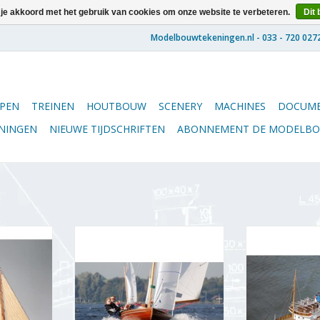
 je akkoord met het gebruik van cookies om onze website te verbeteren.
Dit 
PEN
TREINEN
HOUTBOUW
SCENERY
MACHINES
DOCUME
ENINGEN
NIEUWE TIJDSCHRIFTEN
ABONNEMENT DE MODELB
ning Schaal
MBT 16 M2 klasse zeilboot -
MBT Zeesleper 
023)
Bouwtekening Schaal 1 : 10
(III)(1933) -
(10.08.021)
Bouwtekening 
NKELWAGEN
(10.2
TOEVOEGEN AAN WINKELWAGEN
TOEVOEGEN AA