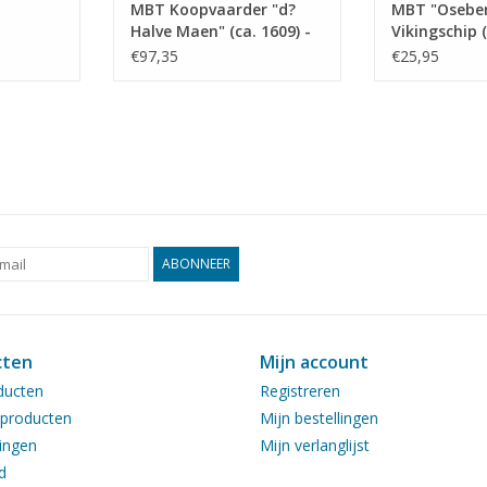
MBT Koopvaarder "d?
MBT "Oseber
Halve Maen" (ca. 1609) -
Vikingschip 
aal 1 :
Bouwtekening Schaal 1 :
Bouwtekenin
€97,35
€25,95
20 (10.00.009)
50 (10.01.005
ABONNEER
cten
Mijn account
ducten
Registreren
producten
Mijn bestellingen
ingen
Mijn verlanglijst
d