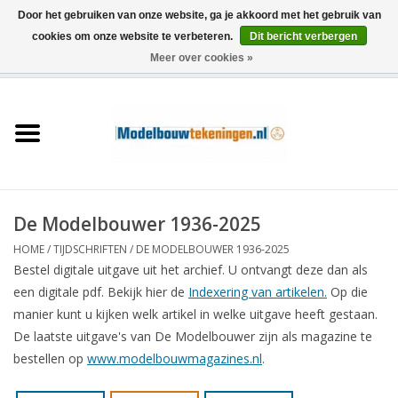
Door het gebruiken van onze website, ga je akkoord met het gebruik van
cookies om onze website te verbeteren.
Dit bericht verbergen
Meer over cookies »
0 Artikelen - €0,00
Home
Schepen
Treinen
De Modelbouwer 1936-2025
Houtbouw
HOME
/
TIJDSCHRIFTEN
/
DE MODELBOUWER 1936-2025
Bestel digitale uitgave uit het archief. U ontvangt deze dan als
Scenery
een digitale pdf. Bekijk hier de
Indexering van artikelen.
Op die
manier kunt u kijken welk artikel in welke uitgave heeft gestaan.
Machines
De laatste uitgave's van De Modelbouwer zijn als magazine te
bestellen op
www.modelbouwmagazines.nl
.
Documentatie