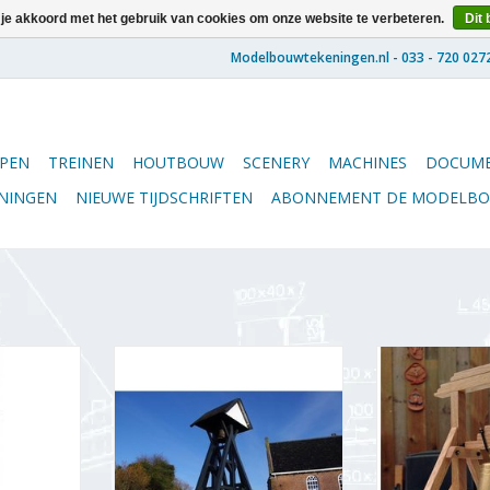
 je akkoord met het gebruik van cookies om onze website te verbeteren.
Dit 
PEN
TREINEN
HOUTBOUW
SCENERY
MACHINES
DOCUME
ENINGEN
NIEUWE TIJDSCHRIFTEN
ABONNEMENT DE MODELB
ap voor
MBT Klokkestoel uit Boijl -
MBT Klokkenstoe
tekening
Bouwtekening Schaal 1 : 20
Schaal 1 : N
35.032)
(40.35.003)
TOEVOEGEN AA
NKELWAGEN
TOEVOEGEN AAN WINKELWAGEN