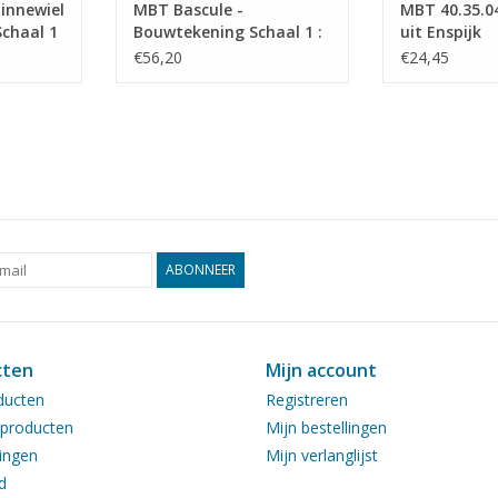
innewiel
MBT Bascule -
MBT 40.35.0
chaal 1
Bouwtekening Schaal 1 :
uit Enspijk
4 (40.35.001)
€56,20
€24,45
ABONNEER
cten
Mijn account
ducten
Registreren
producten
Mijn bestellingen
ingen
Mijn verlanglijst
d