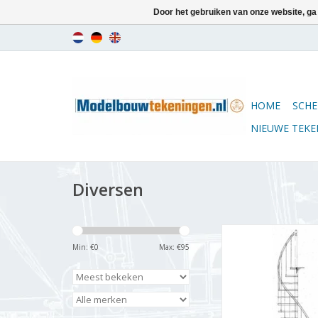
Door het gebruiken van onze website, ga
HOME
SCHE
NIEUWE TEK
Diversen
MBT Open spiltr
poppenhuis - Bouw
Min: €
0
Max: €
95
Schaal 1 : 12 (40.
TOEVOEGEN AAN WI