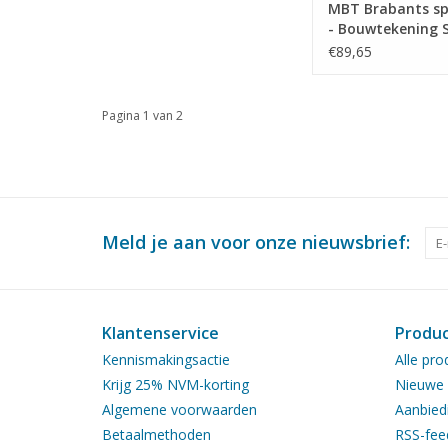
MBT Brabants sp
- Bouwtekening S
: N/A (40.35.002)
€89,65
Pagina 1 van 2
Meld je aan voor onze nieuwsbrief:
Klantenservice
Produ
Kennismakingsactie
Alle pro
Krijg 25% NVM-korting
Nieuwe 
Algemene voorwaarden
Aanbied
Betaalmethoden
RSS-fee