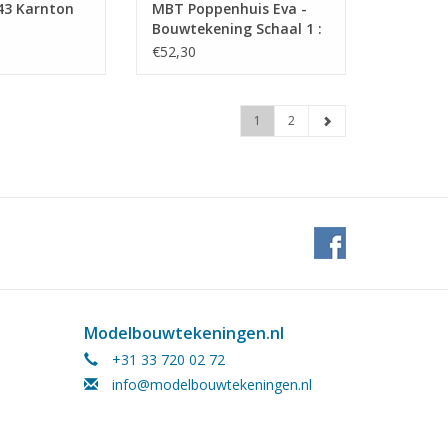
43 Karnton
MBT Poppenhuis Eva -
Bouwtekening Schaal 1 :
12 (40.35.037)
€52,30
1
2
Modelbouwtekeningen.nl
+31 33 720 02 72
info@modelbouwtekeningen.nl