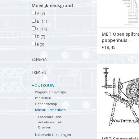
Moeilijkheidsgraad
A
(7)
B
(11)
C
(16)
MBT Open spiltr
D
(7)
poppenhuis -
E
(2)
Bouwtekening Sch
€18,45
12 (40.35.032)
SCHEPEN
MBT Spinnewiel uit S
TREINEN
Bouwtekening Schaa
(40.35.014)
HOUTBOUW
TOEVOEGEN AAN WI
Wagens en overige
modellen
Gereedschap
Miniatuurmeubels
Poppenmeubels
Antieke meubels
Diversen
Lakerveld tekeningen
MBT Spinnewiel u