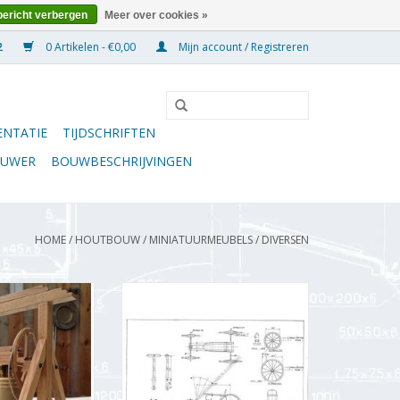
bericht verbergen
Meer over cookies »
0 Artikelen - €0,00
Mijn account / Registreren
NTATIE
TIJDSCHRIFTEN
OUWER
BOUWBESCHRIJVINGEN
HOME
/
HOUTBOUW
/
MINIATUURMEUBELS
/
DIVERSEN
l - Bouwtekening
MBT Vliegende hollander uit
/A (40.35.041)
museum te Langenboom -
Bouwtekening Schaal 1 : N/A
N WINKELWAGEN
(40.35.040)
TOEVOEGEN AAN WINKELWAGEN