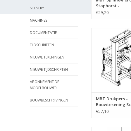
Staphorst -
SCENERY
Bouwtekening Sch
€29,20
12 (40.35.014)
MACHINES
MBT Drukpers - Bou
DOCUMENTATIE
Schaal 1 : 10 (40.
TIJDSCHRIFTEN
TOEVOEGEN AAN WI
NIEUWE TEKENINGEN
NIEUWE TIJDSCHRIFTEN
ABONNEMENT DE
MODELBOUWER
MBT Drukpers -
BOUWBESCHRIJVINGEN
Bouwtekening Sch
10 (40.35.028)
€57,10
MBT Schroeflijnm