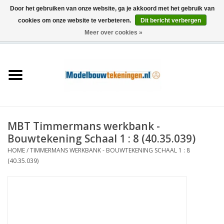
Door het gebruiken van onze website, ga je akkoord met het gebruik van
cookies om onze website te verbeteren.
Dit bericht verbergen
Meer over cookies »
0 Artikelen - €0,00
Home
Schepen
Treinen
MBT Timmermans werkbank -
Houtbouw
Bouwtekening Schaal 1 : 8 (40.35.039)
HOME
/
TIMMERMANS WERKBANK - BOUWTEKENING SCHAAL 1 : 8
Scenery
(40.35.039)
Machines
Documentatie