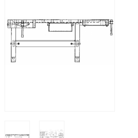
Tijdschriften
Nieuwe tekeningen
NIEUWE TIJDSCHRIFTEN
ABONNEMENT DE
MODELBOUWER
Bouwbeschrijvingen