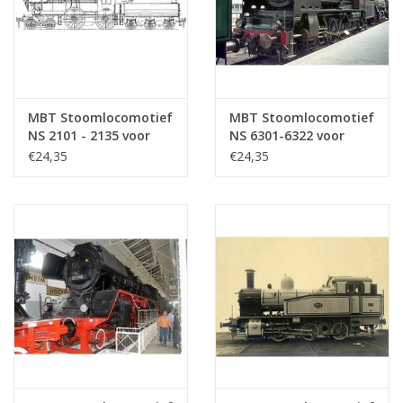
MBT Stoomlocomotief
MBT Stoomlocomotief
NS 2101 - 2135 voor
NS 6301-6322 voor
spoor 0 -
spoor 0 -
€24,35
€24,35
Bouwtekening Schaal 1
Bouwtekening Schaal 1
: 40 (29.00.114)
: 40 (29.00.105)