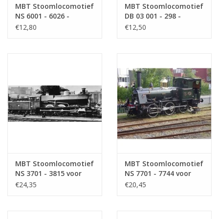
MBT Stoomlocomotief
MBT Stoomlocomotief
NS 6001 - 6026 -
DB 03 001 - 298 -
Bouwtekening Schaal 1
Bouwtekening Schaal 1
€12,80
€12,50
: 40 (29.00.604)
: 40 (29.00.591)
MBT Stoomlocomotief
MBT Stoomlocomotief
NS 3701 - 3815 voor
NS 7701 - 7744 voor
spoor 0 -
spoor 0 -
€24,35
€20,45
Bouwtekening Schaal 1
Bouwtekening Schaal 1
: 40 (29.00.118)
: 40 (29.00.109)