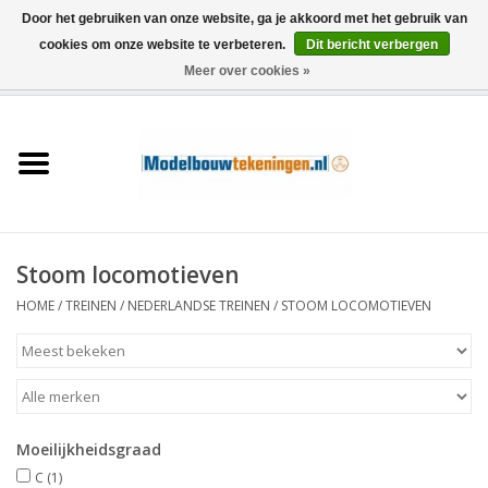
Door het gebruiken van onze website, ga je akkoord met het gebruik van
cookies om onze website te verbeteren.
Dit bericht verbergen
Meer over cookies »
0 Artikelen - €0,00
Home
Schepen
Treinen
Stoom locomotieven
Houtbouw
HOME
/
TREINEN
/
NEDERLANDSE TREINEN
/
STOOM LOCOMOTIEVEN
Scenery
Machines
Moeilijkheidsgraad
Documentatie
C
(1)