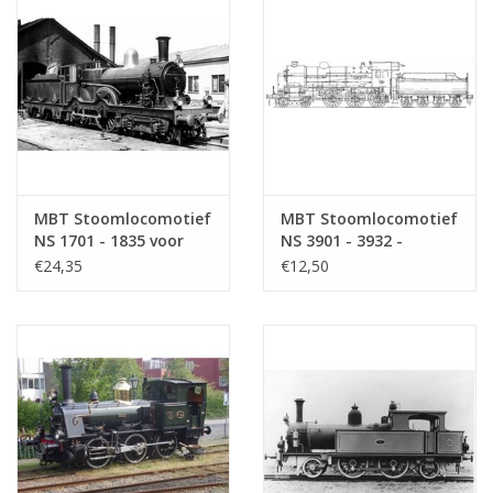
MBT Stoomlocomotief
MBT Stoomlocomotief
NS 1701 - 1835 voor
NS 3901 - 3932 -
spoor 0 -
Bouwtekening Schaal 1
€24,35
€12,50
Bouwtekening Schaal 1
: 40 (29.00.619)
: 40 (29.00.112)