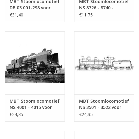
MBT Stoomlocomotief
MBT Stoomlocomotief
DB 03 001-298 voor
NS 8726 - 8740 -
spoor 0 -
Bouwtekening Schaal 1
€31,40
€11,75
Bouwtekening Schaal 1
: 40 (29.00.611)
: 40 (29.00.091)
MBT Stoomlocomotief
MBT Stoomlocomotief
NS 4001 - 4015 voor
NS 3501 - 3522 voor
spoor 0 -
spoor 0 -
€24,35
€24,35
Bouwtekening Schaal 1
Bouwtekening Schaal 1
: 40 (29.00.120)
: 40 (29.00.116)