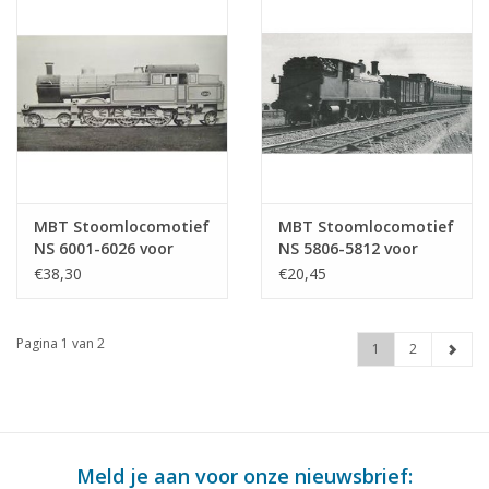
MBT Stoomlocomotief
MBT Stoomlocomotief
NS 6001-6026 voor
NS 5806-5812 voor
spoor 0 -
spoor 0 -
€38,30
€20,45
Bouwtekening Schaal 1
Bouwtekening Schaal 1
: 40 (29.00.104)
: 40 (29.00.103)
Pagina 1 van 2
1
2
Meld je aan voor onze nieuwsbrief: