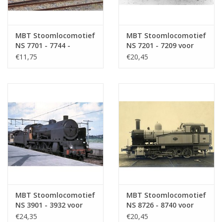
MBT Stoomlocomotief
MBT Stoomlocomotief
NS 7701 - 7744 -
NS 7201 - 7209 voor
Bouwtekening Schaal 1
spoor 0 -
€11,75
€20,45
: 40 (29.00.609)
Bouwtekening Schaal 1
: 40 (29.00.122)
MBT Stoomlocomotief
MBT Stoomlocomotief
NS 3901 - 3932 voor
NS 8726 - 8740 voor
spoor 0 -
spoor 0 -
€24,35
€20,45