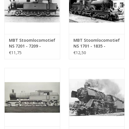
MBT Stoomlocomotief
MBT Stoomlocomotief
NS 7201 - 7209 -
NS 1701 - 1835 -
Bouwtekening Schaal 1
Bouwtekening Schaal 1
€11,75
€12,50
: 40 (29.00.622)
: 40 (29.00.612)