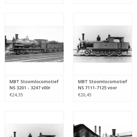
Bouwtekening Schaal 1
Bouwtekening Schaal 1
: 40 (29.00.119)
: 40 (29.00.111)
MBT Stoomlocomotief
MBT Stoomlocomotief
NS 3201 - 3247 v00r
NS 7111-7125 voor
spoor 0 -
spoor 0 -
€24,35
€20,45
Bouwtekening Schaal 1
Bouwtekening Schaal 1
: 40 (29.00.110)
: 40 (29.00.107)