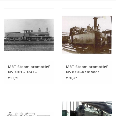
Tijdschriften
Nieuwe tekeningen
NIEUWE TIJDSCHRIFTEN
ABONNEMENT DE
MODELBOUWER
MBT Stoomlocomotief
MBT Stoomlocomotief
NS 3201 - 3247 -
NS 6720-6736 voor
Bouwbeschrijvingen
Bouwtekening Schaal 1
spoor 0 -
€12,50
€20,45
: 40 (29.00.610)
Bouwtekening Schaal 1
: 40 (29.00.106)