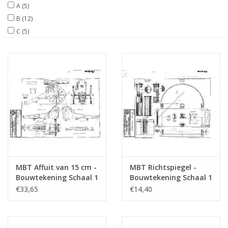
A
(5)
B
(12)
Tijdschriften
C
(5)
Nieuwe tekeningen
NIEUWE TIJDSCHRIFTEN
ABONNEMENT DE
MODELBOUWER
Bouwbeschrijvingen
MBT Affuit van 15 cm -
MBT Richtspiegel -
Bouwtekening Schaal 1
Bouwtekening Schaal 1
: N/A (40.45.091)
: N/A (40.45.073)
€33,65
€14,40