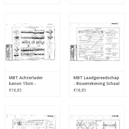
MBT Achterlader
MBT Laadgereedschap
kanon 15cm -
- Bouwtekening Schaal
Bouwtekening Schaal 1
1 : N/A (40.45.106)
€18,85
€18,85
: N/A (40.45.128)