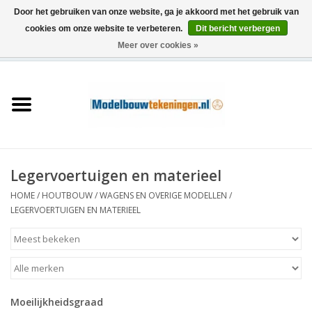
Door het gebruiken van onze website, ga je akkoord met het gebruik van
cookies om onze website te verbeteren.
Dit bericht verbergen
Meer over cookies »
0 Artikelen - €0,00
Home
Schepen
Treinen
Legervoertuigen en materieel
Houtbouw
HOME
/
HOUTBOUW
/
WAGENS EN OVERIGE MODELLEN
/
LEGERVOERTUIGEN EN MATERIEEL
Scenery
Machines
Moeilijkheidsgraad
Documentatie