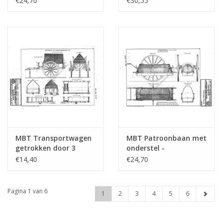
€24,70
€30,55
MBT Transportwagen
MBT Patroonbaan met
getrokken door 3
onderstel -
paarden -
Bouwtekening Schaal 1
€14,40
€24,70
Bouwtekening Schaal 1
: N/A (40.45.035)
: N/A (40.45.037)
Pagina 1 van 6
1
2
3
4
5
6