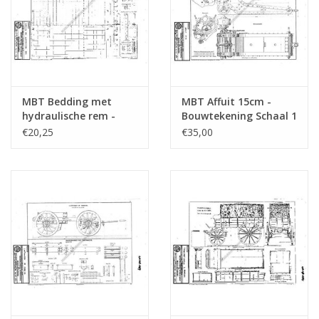
MBT Bedding met
MBT Affuit 15cm -
hydraulische rem -
Bouwtekening Schaal 1
Bouwtekening Schaal 1
: N/A (40.45.085)
€20,25
€35,00
: N/A (40.45.090)