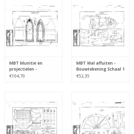
MBT Munitie en
MBT Wal affuiten -
projectielen -
Bouwtekening Schaal 1
Bouwtekening Schaal 1
: N/A (40.45.111)
€104,70
€52,35
: N/A (40.45.132)