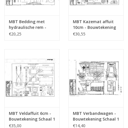
MBT Bedding met
MBT Kazemat affuit
hydraulische rem -
10cm - Bouwtekening
Bouwtekening Schaal 1
Schaal 1 : N/A
€20,25
€30,55
: N/A (40.45.082)
(40.45.081)
MBT Veldaffuit 6cm -
MBT Verbandwagen -
Bouwtekening Schaal 1
Bouwtekening Schaal 1
: N/A (40.45.077)
: N/A (40.45.039)
€35,00
€14,40