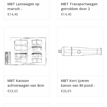
MBT Lastwagen op
MBT Transportwagen
marsch -
getrokken door 2
Bouwtekening Schaal 1
paarden -
€14,40
€14,40
: N/A (40.45.057)
Bouwtekening Schaal 1
: N/A (40.45.054)
MBT Kaisson
MBT Kort ijzeren
achterwagen van 8cm
kanon van 80 pond -
- Bouwtekening Schaal
Bouwtekening Schaal 1
€33,65
€26,65
1 : N/A (40.45.027)
: 10 (40.45.023)