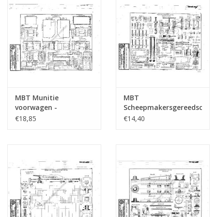
MBT Munitie
MBT
voorwagen -
Scheepmakersgereedschap
Bouwtekening Schaal 1
- Bouwtekening Schaal
€18,85
€14,40
: N/A (40.45.115)
1 : N/A (40.45.095)