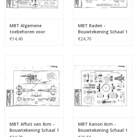
MBT Algemene
MBT Raden -
toebehoren voor
Bouwtekening Schaal 1
affuiten -
: N/A (40.45.105)
€14,40
€24,70
Bouwtekening Schaal 1
: N/A (40.45.110)
MBT Affuit van 8cm -
MBT Kanon 6cm -
Bouwtekening Schaal 1
Bouwtekening Schaal 1
: N/A (40.45.093)
: N/A (40.45.076)