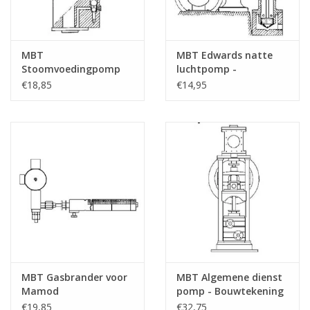
MBT
MBT Edwards natte
Stoomvoedingpomp
luchtpomp -
voor 5" en 7,5"
Bouwtekening Schaal 1
€18,85
€14,95
locomotieven -
: N/A (60.04.001)
Bouwtekening Schaal 1
: N/A (60.04.008)
MBT Gasbrander voor
MBT Algemene dienst
Mamod
pomp - Bouwtekening
stoomlocomotief -
Schaal 1 : N/A
€19,85
€32,75