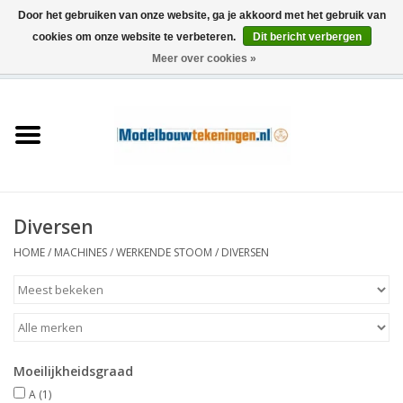
Door het gebruiken van onze website, ga je akkoord met het gebruik van
cookies om onze website te verbeteren.
Dit bericht verbergen
Meer over cookies »
0 Artikelen - €0,00
Home
Schepen
Treinen
Diversen
Houtbouw
HOME
/
MACHINES
/
WERKENDE STOOM
/
DIVERSEN
Scenery
Machines
Moeilijkheidsgraad
Documentatie
A
(1)