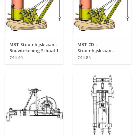
MBT Stoomhijskraan -
MBT CD -
Bouwtekening Schaal 1
Stoomhijskraan -
: N/A (60.06.004/A)
Bouwtekening Schaal 1
€44,40
€44,85
: N/A (60.06.004)