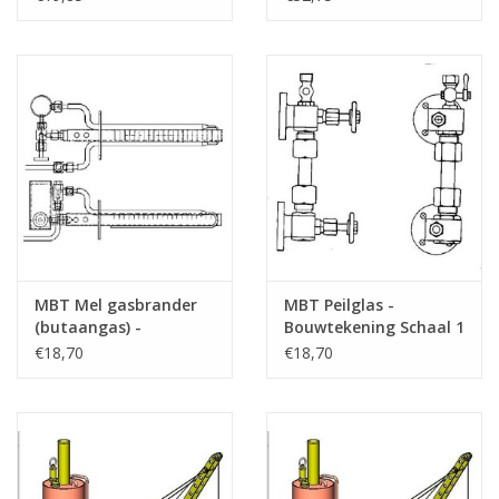
Bouwtekening Schaal 1
(60.04.006)
: N/A (60.03.006)
MBT Mel gasbrander
MBT Peilglas -
(butaangas) -
Bouwtekening Schaal 1
Bouwtekening Schaal 1
: N/A (60.03.001)
€18,70
€18,70
: N/A (60.03.007)