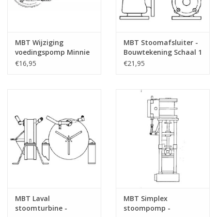
MBT Wijziging
MBT Stoomafsluiter -
voedingspomp Minnie
Bouwtekening Schaal 1
- Bouwtekening Schaal
: N/A (60.03.004)
€16,95
€21,95
1 : N/A (60.04.002)
MBT Laval
MBT Simplex
stoomturbine -
stoompomp -