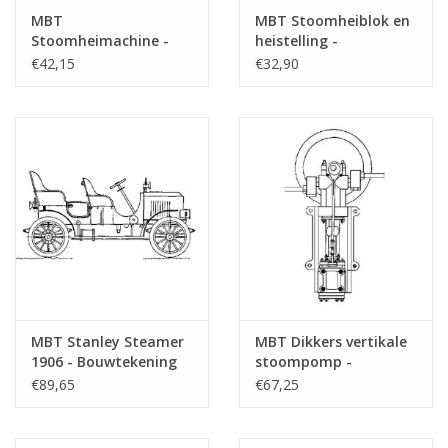
MBT
MBT Stoomheiblok en
Stoomheimachine -
heistelling -
Bouwtekening Schaal 1
Bouwtekening Schaal 1
€42,15
€32,90
: 8 (60.06.003)
: N/A (60.06.002)
MBT Stanley Steamer
MBT Dikkers vertikale
1906 - Bouwtekening
stoompomp -
Schaal 1 : XX
Bouwtekening Schaal 1
€89,65
€67,25
(60.05.001)
: N/A (60.04.004)