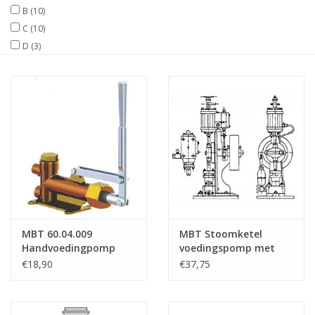
B
(10)
C
(10)
Tijdschriften
D
(3)
Nieuwe tekeningen
NIEUWE TIJDSCHRIFTEN
ABONNEMENT DE
MODELBOUWER
Bouwbeschrijvingen
MBT 60.04.009
MBT Stoomketel
Handvoedingpomp
voedingspomp met
voor stoomketel
sleufkruishoofd -
€18,90
€37,75
Bouwtekening Schaal 1
: N/A (60.04.003)