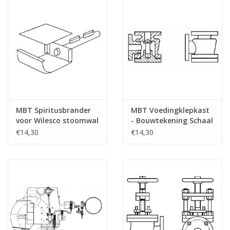
MBT Spiritusbrander
MBT Voedingklepkast
voor Wilesco stoomwal
- Bouwtekening Schaal
- Bouwtekening Schaal
1 : N/A (60.03.002)
€14,30
€14,30
1 : N/A (60.03.005)