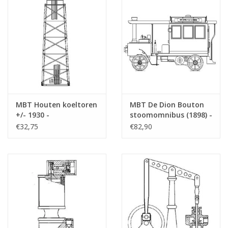
MBT Houten koeltoren
MBT De Dion Bouton
+/- 1930 -
stoomomnibus (1898) -
Bouwtekening Schaal 1
Bouwtekening Schaal 1
€32,75
€82,90
: 25 (60.07.001)
: XX (60.05.002)