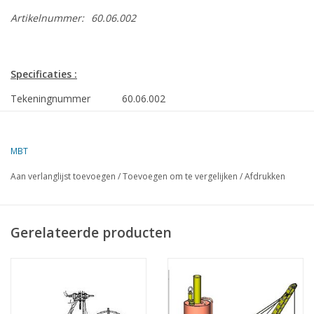
Artikelnummer:
60.06.002
Specificaties :
Tekeningnummer
60.06.002
Auteur
J.A. Buijs
Omschrijving
stoomheiblok en heistelling
MBT
Kwaliteit
Aan verlanglijst toevoegen
/
Toevoegen om te vergelijken
/
Afdrukken
Moeilijkheidsgraad
C
Schaal
8
Gerelateerde producten
Aantal bladen A00
0
Aantal bladen A0
0
Aantal bladen A1
0