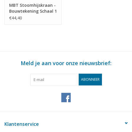
MBT Stoomhijskraan -
Bouwtekening Schaal 1
: N/A (60.06.004/A)
€44,40
Meld je aan voor onze nieuwsbrief:
ABONNEER
Klantenservice