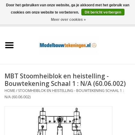
Door het gebruiken van onze website, ga je akkoord met het gebruik van
cookies om onze website te verbeteren.
Dit bericht verbergen
Meer over cookies »
0 Artikelen - €0,00
Home
Schepen
Treinen
MBT Stoomheiblok en heistelling -
Houtbouw
Bouwtekening Schaal 1 : N/A (60.06.002)
HOME
/
STOOMHEIBLOK EN HEISTELLING - BOUWTEKENING SCHAAL 1 :
Scenery
N/A (60.06.002)
Machines
Documentatie