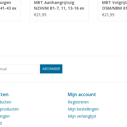
uigen
MBT Aanhangrijtuig
MBT Volgrijt
41-43 ex
NZHVM B1-7, 11, 13-16 ex
OSM/NBM 61-
 voor
HSM, voor spoor I -
(Werkspoor, 
€21,95
€21,95
ening
Bouwtekening Schaal 1 :
1925) - Bou
75.010)
32 (20.75.009)
Schaal 1 : 32
ABONNEER
cten
Mijn account
ducten
Registreren
producten
Mijn bestellingen
ingen
Mijn verlanglijst
d