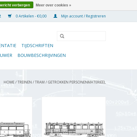
bericht verbergen
Meer over cookies »
0 Artikelen - €0,00
Mijn account / Registreren
NTATIE
TIJDSCHRIFTEN
OUWER
BOUWBESCHRIJVINGEN
HOME
/
TREINEN
/
TRAM
/
GETROKKEN PERSONENMATERIEEL
enrijtuig BC 38-
MBT RTM A310-312 (vernummerd
911); voor spoor
391-393), verb. Tot AB 1507-1508
ng Schaal 1 : 32
en BD 15 - Bouwtekening Schaal 1
5.024)
: 32 (20.75.022)
N WINKELWAGEN
TOEVOEGEN AAN WINKELWAGEN