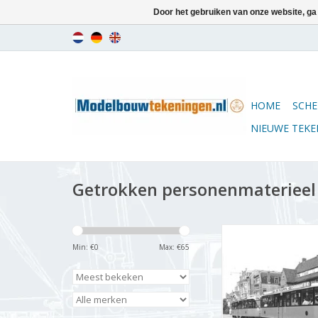
Door het gebruiken van onze website, ga
HOME
SCHE
NIEUWE TEK
Getrokken personenmaterieel
MBT Aanhangrijtuig 
1056 - Bouwtekening S
Min: €
0
Max: €
65
(20.75.030)
TOEVOEGEN AAN WI