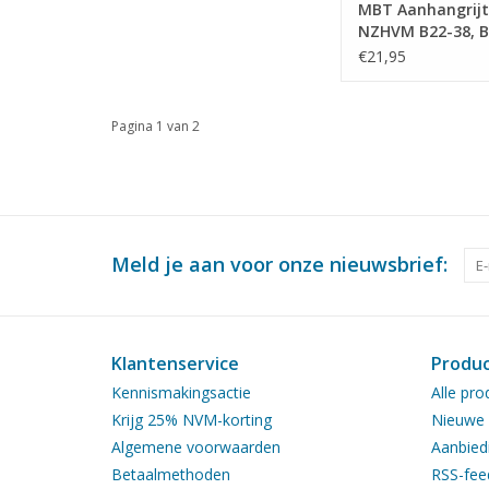
MBT Aanhangrijt
NZHVM B22-38, B
NZHSTM en NRS,
€21,95
spoor - Bouwtek
Schaal 1 : 32 (20.
Pagina 1 van 2
Meld je aan voor onze nieuwsbrief:
Klantenservice
Produ
Kennismakingsactie
Alle pro
Krijg 25% NVM-korting
Nieuwe 
Algemene voorwaarden
Aanbied
Betaalmethoden
RSS-fee