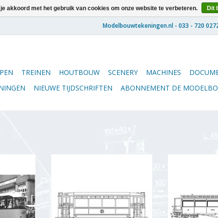
 je akkoord met het gebruik van cookies om onze website te verbeteren.
Dit 
PEN
TREINEN
HOUTBOUW
SCENERY
MACHINES
DOCUME
ENINGEN
NIEUWE TIJDSCHRIFTEN
ABONNEMENT DE MODELB
RET 1021-
MBT Convertible volgwagen RET
MBT NTM person
chaal 1 : 50
1351-1406 voor spoor I -
72 (Wekspoor, 1
Bouwtekening Schaal 1 : 40
I - Bouwtekeni
(20.75.028)
(20.7
NKELWAGEN
TOEVOEGEN AAN WINKELWAGEN
TOEVOEGEN AA