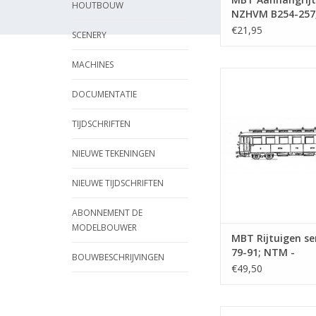
HOUTBOUW
NZHVM B254-257
(1917), ex CLS -
€21,95
SCENERY
Bouwtekening Sch
32 (20.75.011)
MACHINES
MBT Rijtuigen serie
NTM - Bouwtekening 
DOCUMENTATIE
43.5 (20.75.0
TIJDSCHRIFTEN
TOEVOEGEN AAN WI
NIEUWE TEKENINGEN
NIEUWE TIJDSCHRIFTEN
ABONNEMENT DE
MODELBOUWER
MBT Rijtuigen se
79-91; NTM -
BOUWBESCHRIJVINGEN
Bouwtekening Sch
€49,50
43.5 (20.75.040)
MBT Aanhangrijtuig 