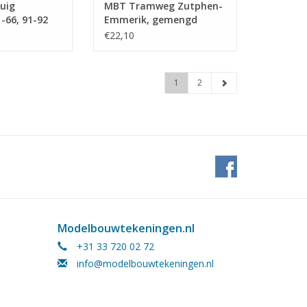
uig
MBT Tramweg Zutphen-
66, 91-92
Emmerik, gemengd
Beijnes,
personenrijtuig AB 7-9,
€22,10
wtekening
voorheen -
 (20.75.004)
Bouwtekening Schaal 1 :
32 (20.75.036)
1
2
Modelbouwtekeningen.nl
+31 33 720 02 72
info@modelbouwtekeningen.nl