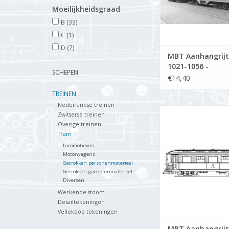
Moeilijkheidsgraad
B
(33)
C
(1)
D
(7)
MBT Aanhangrijt
1021-1056 -
SCHEPEN
Bouwtekening Sch
€14,40
50 (20.75.030)
TREINEN
Nederlandse treinen
MBT Aanhangrijtu
Zwitserse treinen
B254-257, ex LTM (1917
Overige treinen
Bouwtekening Schaa
Tram
(20.75.011)
Locomotieven
Motorwagens
TOEVOEGEN AAN WI
Getrokken personenmaterieel
Getrokken goederenmaterieel
Diversen
Werkende stoom
Detailtekeningen
Vellekoop tekeningen
MBT Aanhangrijt