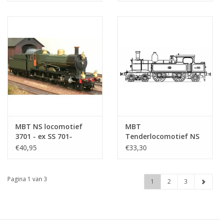
: 7.8 (20.02.013)
: 45 (20.01.001)
MBT NS locomotief
MBT
3701 - ex SS 701-
Tenderlocomotief NS
("Jumbo") voor spoor
5500 voor spoor 0 -
€40,95
€33,30
H0 - Bouwtekening
Bouwtekening Schaal 1
Schaal 1 : 87
: 45 (20.00.001)
(20.00.021)
Pagina 1 van 3
1
2
3