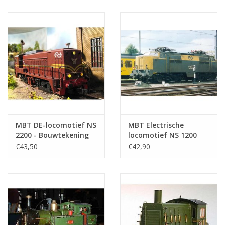
1 : 87 (20.00.009)
Bouwtekening Schaal 1
: 45 (20.00.003)
MBT DE-locomotief NS
MBT Electrische
2200 - Bouwtekening
locomotief NS 1200
Schaal 1 : 45
voor spoor H0 -
€43,50
€42,90
(20.02.004)
Bouwtekening Schaal 1
: 87 (20.01.003)