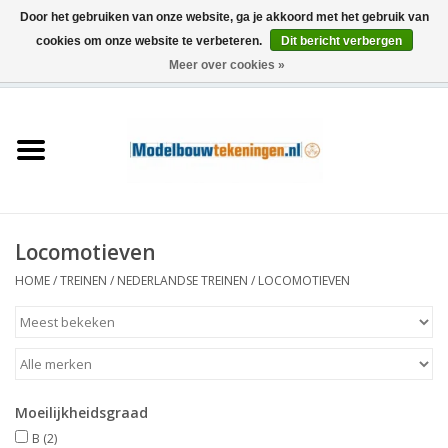
Door het gebruiken van onze website, ga je akkoord met het gebruik van
cookies om onze website te verbeteren.
Dit bericht verbergen
Meer over cookies »
0 Artikelen - €0,00
Home
Schepen
Treinen
Locomotieven
Houtbouw
HOME
/
TREINEN
/
NEDERLANDSE TREINEN
/
LOCOMOTIEVEN
Scenery
Machines
Moeilijkheidsgraad
Documentatie
B
(2)