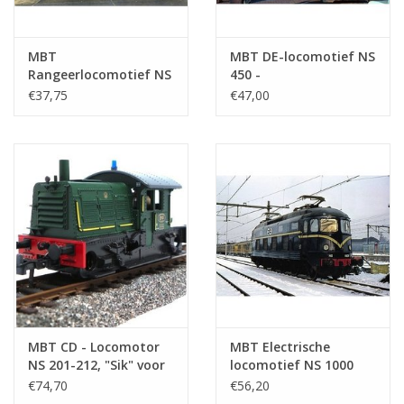
MBT
MBT DE-locomotief NS
Rangeerlocomotief NS
450 -
8700 voor spoor H0 -
tramweglocomotief
€37,75
€47,00
Bouwtekening Schaal 1
voor spoor 0 -
: 87 (20.00.002)
Bouwtekening Schaal 1
: 45 (20.02.003)
MBT CD - Locomotor
MBT Electrische
NS 201-212, "Sik" voor
locomotief NS 1000
7,25" spoor -
voor spoor 0 -
€74,70
€56,20
Bouwtekening Schaal 1
Bouwtekening Schaal 1