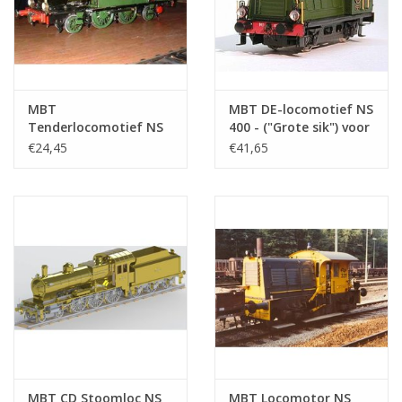
MBT
MBT DE-locomotief NS
Tenderlocomotief NS
400 - ("Grote sik") voor
7100 voor spoor H0 -
spoor II (64 mm) -
€24,45
€41,65
Bouwtekening Schaal 1
Bouwtekening Schaal 1
: 87 (20.00.005)
: 22.5 (20.02.002)
MBT CD Stoomloc NS
MBT Locomotor NS