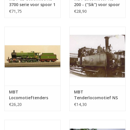
3700 serie voor spoor 1
200 - ("Sik") voor spoor
- Bouwtekening Schaal
0 - Bouwtekening
€71,75
€28,90
1 : XX (20.00.063)
Schaal 1 : 45
(20.02.001)
MBT
MBT
Locomotieftenders
Tenderlocomotief NS
voor NS 3721-2107-
6701-6741- ex HSM
€26,20
€14,30
3903 voor spoor H0 -
Casuaris - Wesp spoor
Bouwtekening Schaal 1
0 - Bouwtekening
: N/A (20.00.044)
Schaal 1 : 45
(20.00.025)