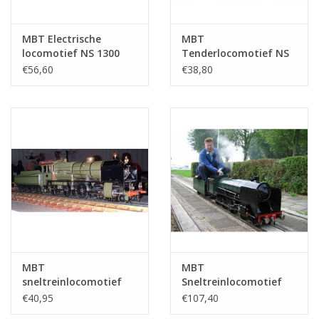
MBT Electrische
MBT
locomotief NS 1300
Tenderlocomotief NS
voor spoor 0 -
7700 - ("Bello") voor
€56,60
€38,80
Bouwtekening Schaal 1
spoor H0 -
: 45 (20.01.002)
Bouwtekening Schaal 1
: 87 (20.00.006)
MBT
MBT
sneltreinlocomotief
Sneltreinlocomotief
NS 3900 voor spoor H0
NS 4000 - ("Zweed")
€40,95
€107,40
- Bouwtekening Schaal
voor spoor 0 -