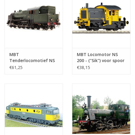
MBT
MBT Locomotor NS
Tenderlocomotief NS
200 - ("Sik") voor spoor
6300 - ("Beul") voor
I - Bouwtekening
€61,25
€38,15
spoor 0 -
Schaal 1 : 32
Bouwtekening Schaal 1
(20.02.008)
: 44 (20.00.008)