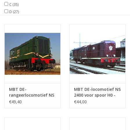
C
(35)
D
(27)
Tijdschriften
Nieuwe tekeningen
NIEUWE TIJDSCHRIFTEN
ABONNEMENT DE
MODELBOUWER
Bouwbeschrijvingen
MBT DE-
MBT DE-locomotief NS
rangeerlocomotief NS
2400 voor spoor H0 -
600 - ("Hippel",
Bouwtekening Schaal 1
€49,40
€44,00
"Bakkie") voor spoor I -
: 87 (20.02.005)
Bouwtekening Schaal 1
: 32 (20.02.009)