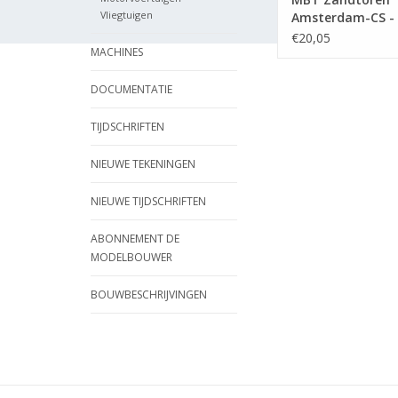
Vliegtuigen
Amsterdam-CS -
Bouwtekening Sch
€20,05
MACHINES
45 (30.02.002)
DOCUMENTATIE
TIJDSCHRIFTEN
NIEUWE TEKENINGEN
NIEUWE TIJDSCHRIFTEN
ABONNEMENT DE
MODELBOUWER
BOUWBESCHRIJVINGEN