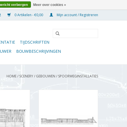
bericht verbergen
Meer over cookies »
0 Artikelen - €0,00
Mijn account / Registreren
NTATIE
TIJDSCHRIFTEN
OUWER
BOUWBESCHRIJVINGEN
HOME
/
SCENERY
/
GEBOUWEN
/
SPOORWEGINSTALLATIES
senloods Elburg
MBT Kolenpark Elburg
etramweg -
Zuiderzeetramweg -
 Schaal 1 : 45
Bouwtekening Schaal 1 : 45
2.009)
(30.02.008)
N WINKELWAGEN
TOEVOEGEN AAN WINKELWAGEN