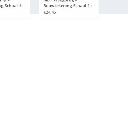
g Schaal 1 :
Bouwtekening Schaal 1 :
)
45 (30.02.003)
€24,45