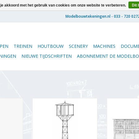
 je akkoord met het gebruik van cookies om onze website te verbeteren.
Dit 
PEN
TREINEN
HOUTBOUW
SCENERY
MACHINES
DOCUME
ENINGEN
NIEUWE TIJDSCHRIFTEN
ABONNEMENT DE MODELB
M 321(Sik),
MBT Waterreservoir Elburg
MBT Takkenbos
f blij/mess
Zuiderzeetramweg -
Zuiderze
al 1 : 32
Bouwtekening Schaal 1 : 45
Bouwtekening
(30.02.011)
(30.0
NKELWAGEN
TOEVOEGEN AAN WINKELWAGEN
TOEVOEGEN AA