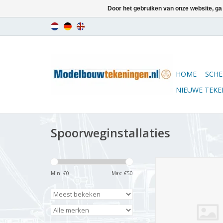
Door het gebruiken van onze website, ga
HOME
SCHE
NIEUWE TEK
Spoorweginstallaties
MBT CD Locomotor VS
uitgevoerd in karton p
Min: €
0
Max: €
50
- Bouwtekening Scha
(30.02.015)
TOEVOEGEN AAN WI