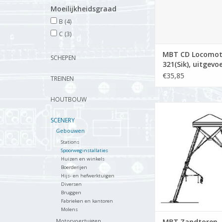
Moeilijkheidsgraad
B
(4)
C
(3)
MBT CD Locomot
SCHEPEN
321(Sik), uitgevo
karton pf blij/me
€35,85
TREINEN
Bouwtekening Sch
32 (30.02.015)
HOUTBOUW
MBT Zandtoren Amst
Bouwtekening Schaa
SCENERY
(30.02.002)
Gebouwen
TOEVOEGEN AAN WI
Stations
Spoorweginstallaties
Huizen en winkels
Boerderijen
Hijs- en hefwerktuigen
Diversen
Bruggen
Fabrieken en kantoren
Molens
Motorvoertuigen
MBT Zandtoren