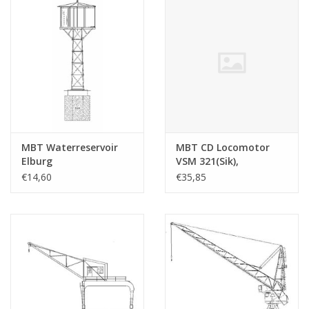
MBT Waterreservoir
MBT CD Locomotor
Elburg
VSM 321(Sik),
Zuiderzeetramweg -
uitgevoerd in karton
€14,60
€35,85
Bouwtekening Schaal 1
pf blij/mess -
: 45 (30.02.011)
Bouwtekening Schaal 1
: 32 (30.02.015)