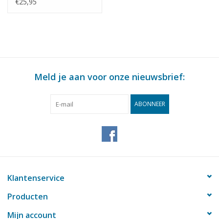
: 200 (30.09.020)
€25,95
Meld je aan voor onze nieuwsbrief:
ABONNEER
Klantenservice
Producten
Mijn account