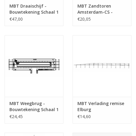
MBT Draaischijf -
MBT Zandtoren
Totaal aantal bladen
1
Bouwtekening Schaal 1
Amsterdam-CS -
tekening
: 45 (30.02.001)
Bouwtekening Schaal 1
€47,00
€20,05
: 45 (30.02.002)
Aantal bladen A4 tekst
0
Gewicht in gram
45
Bijzonderheden
Opmerkingen
MBT Weegbrug -
MBT Verlading remise
Bouwtekening Schaal 1
Elburg
: 45 (30.02.003)
Zuiderzeetramweg -
€24,45
€14,60
Bouwtekening Schaal 1
: 45 (30.02.010)