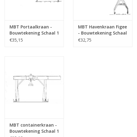
MBT Portaalkraan -
MBT Havenkraan Figee
Bouwtekening Schaal 1
- Bouwtekening Schaal
: 45 (30.09.017)
1 : 87 (30.09.019)
€35,15
€32,75
MBT containerkraan -
Bouwtekening Schaal 1