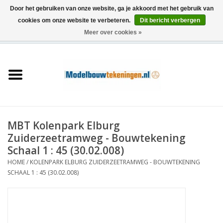
Door het gebruiken van onze website, ga je akkoord met het gebruik van
cookies om onze website te verbeteren.
Dit bericht verbergen
Meer over cookies »
0 Artikelen - €0,00
Home
Schepen
Treinen
MBT Kolenpark Elburg
Houtbouw
Zuiderzeetramweg - Bouwtekening
Schaal 1 : 45 (30.02.008)
Scenery
HOME
/
KOLENPARK ELBURG ZUIDERZEETRAMWEG - BOUWTEKENING
SCHAAL 1 : 45 (30.02.008)
Machines
Documentatie