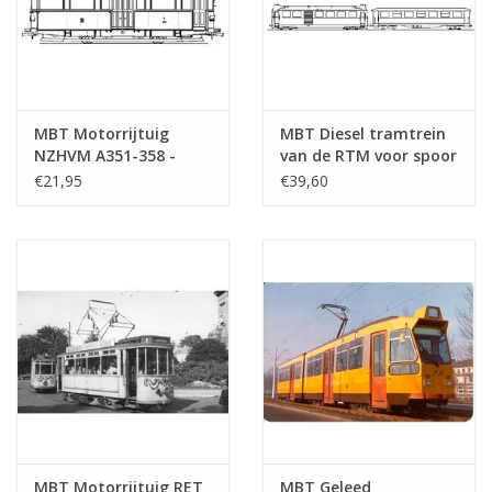
MBT Motorrijtuig
MBT Diesel tramtrein
NZHVM A351-358 -
van de RTM voor spoor
(Allan & Co, 1927)
0 - Bouwtekening
€21,95
€39,60
"Cardanwagens" vo -
Schaal 1 : 32
Bouwtekening Schaal 1
(20.74.001)
: 32 (20.73.025)
MBT Motorrijtuig RET
MBT Geleed