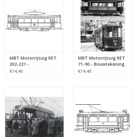
MBT Motorrijtuig RET
MBT Motorrijtuig RET
202-221 -
71-90 - Bouwtekening
Bouwtekening Schaal 1
Schaal 1 : 40
€14,40
€14,40
: 40 (20.73.040)
(20.73.037)