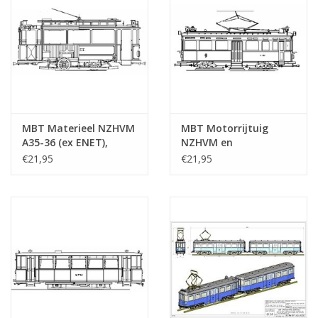
MBT Materieel NZHVM
MBT Motorrijtuig
A35-36 (ex ENET),
NZHVM en
aanh.rijtuig B88 (ex
aanhangrijtuigen; met
€21,95
€21,95
TNHT 20) -
ombouwers, voor
Bouwtekening Schaal 1
spoor - Bouwtekening
: 32 (20.73.027)
Schaal 1 : 32
(20.73.016)