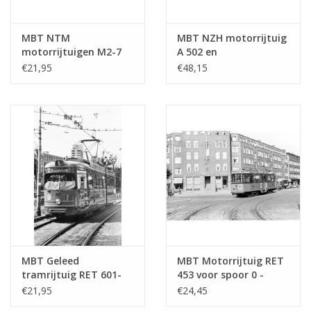
MBT NTM
MBT NZH motorrijtuig
motorrijtuigen M2-7
A 502 en
(Werkspoor, 1926) voor
aanhangrijtuig B 501
€21,95
€48,15
spoor I - Bouwtekening
(Blauwe tram) voo -
Schaal 1 : 32
Bouwtekening Schaal 1
(20.74.008)
: 64 (20.73.041/A)
MBT Geleed
MBT Motorrijtuig RET
tramrijtuig RET 601-
453 voor spoor 0 -
635 voor spoor 0 -
Bouwtekening Schaal 1
€21,95
€24,45
Bouwtekening Schaal 1
: 32 (20.73.006)