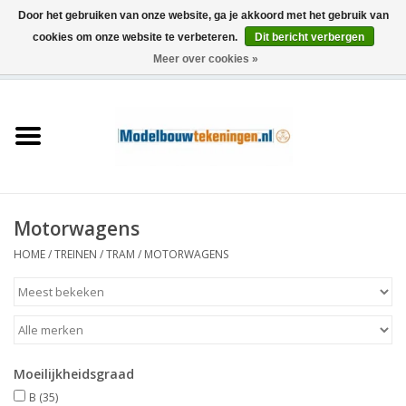
Door het gebruiken van onze website, ga je akkoord met het gebruik van
cookies om onze website te verbeteren.
Dit bericht verbergen
Meer over cookies »
0 Artikelen - €0,00
Home
Schepen
Treinen
Motorwagens
Houtbouw
HOME
/
TREINEN
/
TRAM
/
MOTORWAGENS
Scenery
Machines
Moeilijkheidsgraad
Documentatie
B
(35)