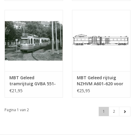
Bouwtekening Schaal 1
Bouwtekening Schaal 1
: 32 (20.73.015)
: 32 (20.73.009)
MBT Geleed
MBT Geleed rijtuig
tramrijtuig GVBA 551-
NZHVM A601-620 voor
587 voor spoor 0 -
spoor I - Bouwtekening
€21,95
€25,95
Bouwtekening Schaal 1
Schaal 1 : 32
: 45 (20.73.007)
(20.73.002)
Pagina 1 van 2
1
2