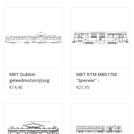
: 45 (20.73.014)
MBT Dubbel-
MBT RTM MBD1700
geleedmotorrijtuig
"Sperwer" -
RET
Bouwtekening Schaal 1
€14,40
€21,95
301(Werkspoor/Duewag,
: 32 (20.74.005)
1964/65) -
Bouwtekening Schaal 1
: 70 (20.73.038)