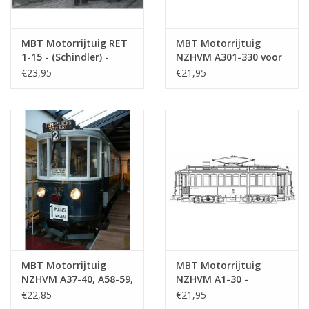
MBT Motorrijtuig RET
MBT Motorrijtuig
1-15 - (Schindler) -
NZHVM A301-330 voor
Bouwtekening Schaal 1
spoor I - Bouwtekening
€23,95
€21,95
: 50 (20.73.036)
Schaal 1 : 32
(20.73.026)
MBT Motorrijtuig
MBT Motorrijtuig
NZHVM A37-40, A58-59,
NZHVM A1-30 -
aanh.rijtuig B63,
"Metallurgique" -
€22,85
€21,95
toestand 1916 -
"Kikker" ex ESM -