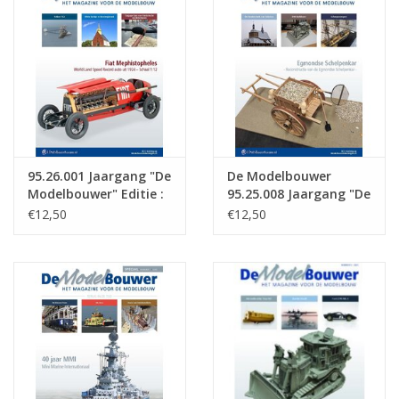
Tijdschriften
Nieuwe tekeningen
NIEUWE TIJDSCHRIFTEN
95.26.001 Jaargang "De
De Modelbouwer
ABONNEMENT DE
Modelbouwer" Editie :
95.25.008 Jaargang "De
MODELBOUWER
95.26.001 (PDF)
Modelbouwer" Editie :
€12,50
€12,50
25.008 (PDF)
Bouwbeschrijvingen