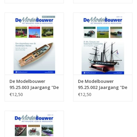
25.005 (PDF)
25.004 (PDF)
De Modelbouwer
De Modelbouwer
95.25.003 Jaargang "De
95.25.002 Jaargang "De
Modelbouwer" Editie :
Modelbouwer" Editie :
€12,50
€12,50
25.003 (PDF)
25.002 (PDF)