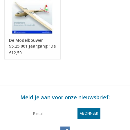
De Modelbouwer
95.25.001 Jaargang "De
Modelbouwer" Editie :
€12,50
25.001 (PDF)
Meld je aan voor onze nieuwsbrief:
ABONNEER