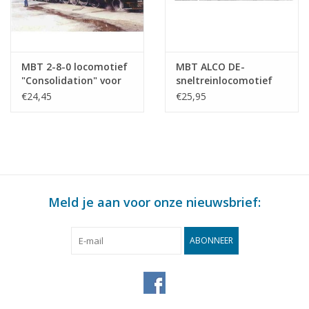
MBT 2-8-0 locomotief
MBT ALCO DE-
"Consolidation" voor
sneltreinlocomotief
spoor H0 -
voor spoor H0 -
€24,45
€25,95
Bouwtekening Schaal 1
Bouwtekening Schaal 1
: 87 (20.50.001)
: 87 (20.52.001)
Meld je aan voor onze nieuwsbrief:
ABONNEER