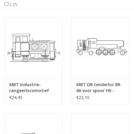
C
(7)
Tijdschriften
Nieuwe tekeningen
NIEUWE TIJDSCHRIFTEN
ABONNEMENT DE
MODELBOUWER
MBT Industrie-
MBT DB tenderloc BR
Bouwbeschrijvingen
rangeerlocomotief
66 voor spoor H0 -
Deutz voor spoor 0 -
Bouwtekening Schaal 1
€24,45
€22,10
Bouwtekening Schaal 1
: 87 (20.10.001)
: 45 (20.12.002)