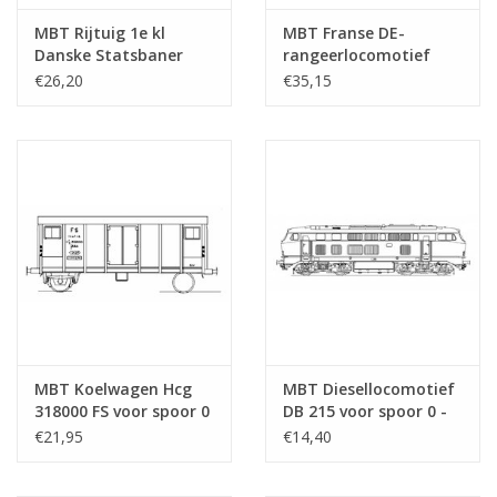
MBT Rijtuig 1e kl
MBT Franse DE-
Danske Statsbaner
rangeerlocomotief
(1922) voor 58 mm
voor spoor 0 -
€26,20
€35,15
spoor - Bouwtekening
Bouwtekening Schaal 1
Schaal 1 : 25
: 45 (20.42.001)
(20.45.012)
MBT Koelwagen Hcg
MBT Diesellocomotief
318000 FS voor spoor 0
DB 215 voor spoor 0 -
- Bouwtekening Schaal
Bouwtekening Schaal 1
€21,95
€14,40
1 : 45 (20.46.002)
: 43.5 (20.12.003)