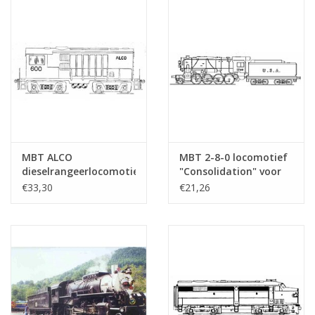
MBT ALCO
MBT 2-8-0 locomotief
dieselrangeerlocomotief
"Consolidation" voor
voor spoor 0 -
spoor H0
€33,30
€21,26
Bouwtekening Schaal 1
: 45 (20.52.002)