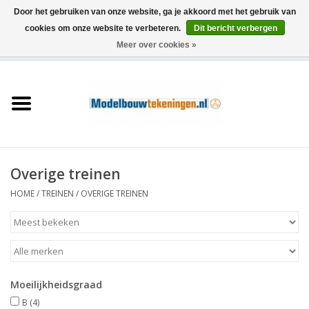
Door het gebruiken van onze website, ga je akkoord met het gebruik van
cookies om onze website te verbeteren.
Dit bericht verbergen
Meer over cookies »
0 Artikelen - €0,00
Home
Schepen
Treinen
Overige treinen
Houtbouw
HOME
/
TREINEN
/
OVERIGE TREINEN
Scenery
Machines
Moeilijkheidsgraad
Documentatie
B
(4)