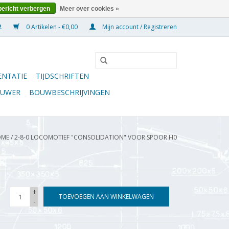
bericht verbergen
Meer over cookies »
0 Artikelen - €0,00
Mijn account / Registreren
NTATIE
TIJDSCHRIFTEN
OUWER
BOUWBESCHRIJVINGEN
OME
/
2-8-0 LOCOMOTIEF "CONSOLIDATION" VOOR SPOOR H0
+
TOEVOEGEN AAN WINKELWAGEN
-