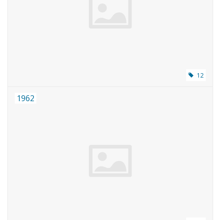
Tijdschriften
Nieuwe tekeningen
NIEUWE TIJDSCHRIFTEN
12
1962
ABONNEMENT DE
MODELBOUWER
Bouwbeschrijvingen