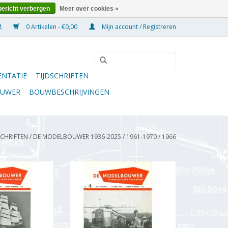
bericht verbergen
Meer over cookies »
0 Artikelen - €0,00
Mijn account / Registreren
NTATIE
TIJDSCHRIFTEN
OUWER
BOUWBESCHRIJVINGEN
SCHRIFTEN
/
DE MODELBOUWER 1936-2025
/
1961-1970
/
1966
wer 95.66.003
De Modelbouwer 95.66.004
 Modelbouwer"
Jaargang "De Modelbouwer"
6.003 (PDF)
Editie : 66.004 (PDF)
N WINKELWAGEN
TOEVOEGEN AAN WINKELWAGEN