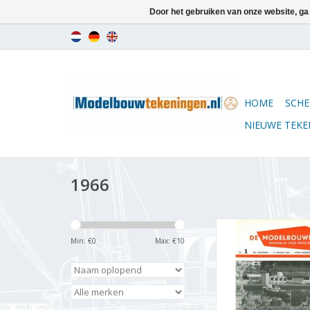
Door het gebruiken van onze website, ga
HOME
SCHE
NIEUWE TEK
1966
De Modelbouwer 9
Jaargang "De Mode
Min: €
0
Max: €
10
Editie : 66.001 
TOEVOEGEN AAN WI