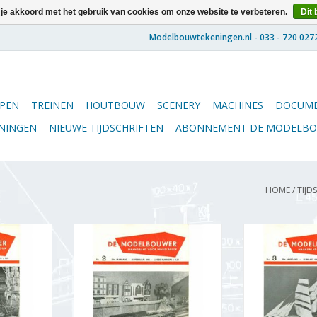
 je akkoord met het gebruik van cookies om onze website te verbeteren.
Dit 
PEN
TREINEN
HOUTBOUW
SCENERY
MACHINES
DOCUME
ENINGEN
NIEUWE TIJDSCHRIFTEN
ABONNEMENT DE MODELB
HOME
/
TIJD
5.66.001
De Modelbouwer 95.66.002
De Modelbou
lbouwer"
Jaargang "De Modelbouwer"
Jaargang "De
(PDF)
Editie : 66.002 (PDF)
Editie : 6
NKELWAGEN
TOEVOEGEN AAN WINKELWAGEN
TOEVOEGEN AA