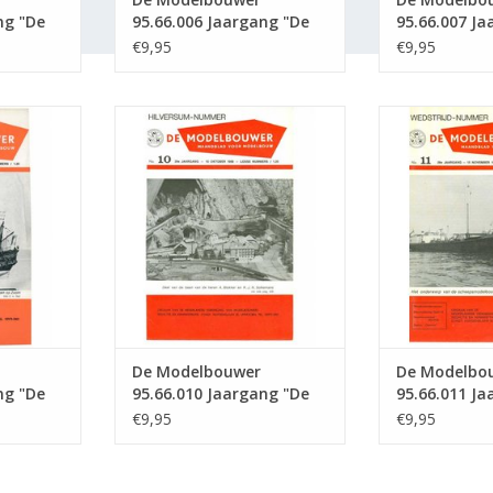
ng "De
95.66.006 Jaargang "De
95.66.007 Ja
tie :
Modelbouwer" Editie :
Modelbouwer"
€9,95
€9,95
66.006 (PDF)
66.007 (PDF)
5.66.009
De Modelbouwer 95.66.010
De Modelbou
lbouwer"
Jaargang "De Modelbouwer"
Jaargang "De
(PDF)
Editie : 66.010 (PDF)
Editie : 6
NKELWAGEN
TOEVOEGEN AAN WINKELWAGEN
TOEVOEGEN AA
De Modelbouwer
De Modelbo
ng "De
95.66.010 Jaargang "De
95.66.011 Ja
tie :
Modelbouwer" Editie :
Modelbouwer"
€9,95
€9,95
66.010 (PDF)
66.011 (PDF)