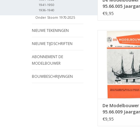
1941-1950
95.66.005 Jaarga
1936-1940
Modelbouwer" Edi
€9,95
Onder Stoom 1970-2025
66.005 (PDF)
NIEUWE TEKENINGEN
De Modelbouwer 9
Jaargang "De Mode
NIEUWE TIJDSCHRIFTEN
Editie : 66.009 
TOEVOEGEN AAN WI
ABONNEMENT DE
MODELBOUWER
BOUWBESCHRIJVINGEN
De Modelbouwer
95.66.009 Jaarga
Modelbouwer" Edi
€9,95
66.009 (PDF)