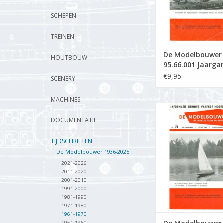
SCHEPEN
TREINEN
De Modelbouwer
HOUTBOUW
95.66.001 Jaarga
Modelbouwer" Edi
€9,95
SCENERY
66.001 (PDF)
MACHINES
De Modelbouwer 9
Jaargang "De Mode
DOCUMENTATIE
Editie : 66.005 
TIJDSCHRIFTEN
TOEVOEGEN AAN WI
De Modelbouwer 1936-2025
2021-2026
2011-2020
2001-2010
1991-2000
1981-1990
1971-1980
1961-1970
De Modelbouwer
1951-1960