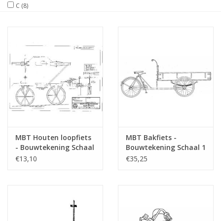
C
(8)
Tijdschriften
Nieuwe tekeningen
NIEUWE TIJDSCHRIFTEN
ABONNEMENT DE
MODELBOUWER
MBT Houten loopfiets
MBT Bakfiets -
Bouwbeschrijvingen
- Bouwtekening Schaal
Bouwtekening Schaal 1
1 : N/A (40.43.009)
: 8 (40.43.003)
€13,10
€35,25