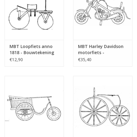
MBT Loopfiets anno
MBT Harley Davidson
1818 - Bouwtekening
motorfiets -
Schaal 1 : 8 (40.43.005)
Bouwtekening Schaal 1
€12,90
€35,40
: 8 (40.43.006)