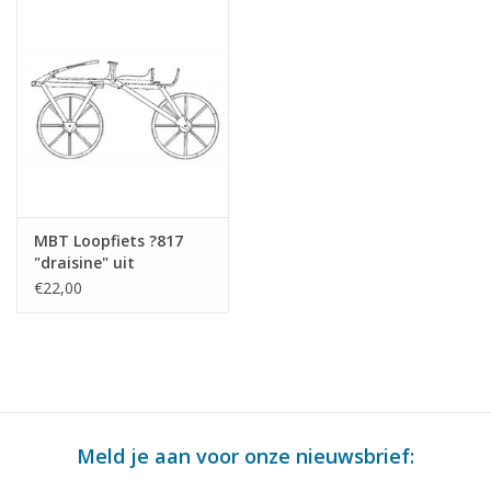
MBT Loopfiets ?817
"draisine" uit
Duitsland -
€22,00
Bouwtekening Schaal 1
: 8 (40.43.001)
Meld je aan voor onze nieuwsbrief: