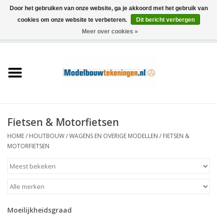
Door het gebruiken van onze website, ga je akkoord met het gebruik van
cookies om onze website te verbeteren.
Dit bericht verbergen
Meer over cookies »
0 Artikelen - €0,00
Home
Schepen
Treinen
Fietsen & Motorfietsen
Houtbouw
HOME
/
HOUTBOUW
/
WAGENS EN OVERIGE MODELLEN
/
FIETSEN &
MOTORFIETSEN
Scenery
Machines
Moeilijkheidsgraad
Documentatie