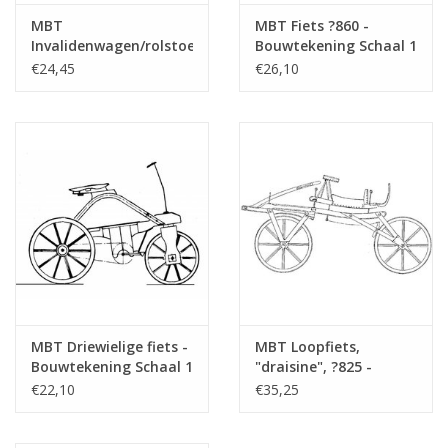
MBT
MBT Fiets ?860 -
Invalidenwagen/rolstoel
Bouwtekening Schaal 1
- Bouwtekening Schaal
: 8 (40.43.002)
€24,45
€26,10
1 : 8 (40.43.007)
MBT Driewielige fiets -
MBT Loopfiets,
Bouwtekening Schaal 1
"draisine", ?825 -
: 8 (40.43.008)
Bouwtekening Schaal 1
€22,10
€35,25
: 8 (40.43.004)