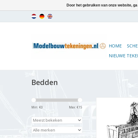
Door het gebruiken van onze website, ga
HOME
SCHE
NIEUWE TEK
Bedden
MBT Wieg in klooste
Bouwtekening Schaa
Min: €
0
Max: €
15
(45.04.004)
TOEVOEGEN AAN WI