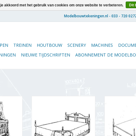
 je akkoord met het gebruik van cookies om onze website te verbeteren.
Dit 
PEN
TREINEN
HOUTBOUW
SCENERY
MACHINES
DOCUME
ENINGEN
NIEUWE TIJDSCHRIFTEN
ABONNEMENT DE MODELB
rstijl -
MBT Tweepersoonsbed in
MBT Bed in co
l 1 : N/A
colonial stijl - Bouwtekening
Bouwtekening 
Schaal 1 : N/A (45.04.003)
(45.0
NKELWAGEN
TOEVOEGEN AAN WINKELWAGEN
TOEVOEGEN AA