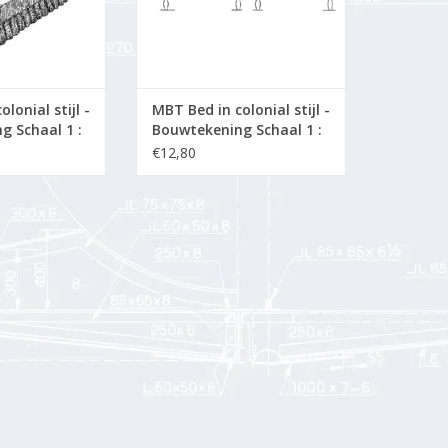
lonial stijl -
MBT Bed in colonial stijl -
g Schaal 1 :
Bouwtekening Schaal 1 :
01)
N/A (45.04.002)
€12,80