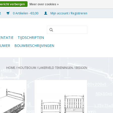
bericht verbergen
Meer over cookies »
0 Artikelen - €0,00
Mijn account / Registreren
NTATIE
TIJDSCHRIFTEN
OUWER
BOUWBESCHRIJVINGEN
HOME
/
HOUTBOUW
/
LAKERVELD TEKENINGEN
/
BEDDEN
lonial stijl -
MBT Bed in colonial stijl -
Schaal 1 : N/A
Bouwtekening Schaal 1 : N/A
4.001)
(45.04.002)
N WINKELWAGEN
TOEVOEGEN AAN WINKELWAGEN