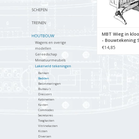
SCHEPEN
TREINEN
MBT Wieg in kloos
HOUTBOUW
- Bouwtekening S
Wagens en overige
: N/A (45.04.004)
€14,85
modellen
Gereedschap
Miniatuurmeubels
Lakerveld tekeningen
Banken
Bedden
Betimmeringen
Bureau's
Dressoirs
Kabinetten
Kasten
Commodes
Secretaires
Toogkasten
Vitrinekasten
Kisten
Diversen