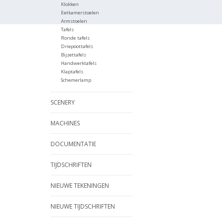
Klokken
Eetkamerstoelen
Armstoelen
Tafels
Ronde tafels
Driepoottafels
Bijzettafels
Handwerktafels
Klaptafels
Schemerlamp
SCENERY
MACHINES
DOCUMENTATIE
TIJDSCHRIFTEN
NIEUWE TEKENINGEN
NIEUWE TIJDSCHRIFTEN