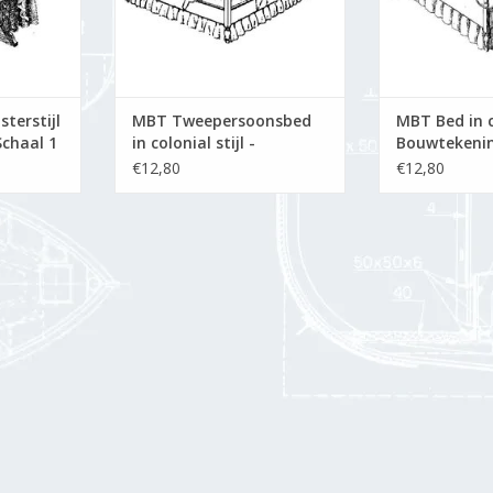
terstijl
MBT Tweepersoonsbed
MBT Bed in co
chaal 1
in colonial stijl -
Bouwtekenin
Bouwtekening Schaal 1 :
N/A (45.04.0
€12,80
€12,80
N/A (45.04.003)