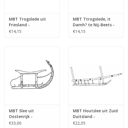
MBT Trogslede uit
MBT Ttrogslede, it
Friesland -
Damh? te Nij-Beets -
Bouwtekening Schaal 1
Bouwtekening Schaal 1
€14,15
€14,15
: 8 (40.36.025)
: 8 (40.36.024)
MBT Slee uit
MBT Houtslee uit Zuid
Oostenrijk -
Duitsland -
Bouwtekening Schaal 1
Bouwtekening Schaal 1
€33,00
€22,05
: 8 (40.36.018)
: 8 (40.36.014)