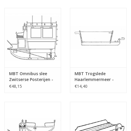
MBT Omnibus slee
MBT Trogslede
Zwitserse Posterijen -
Haarlemmermeer -
Bouwtekening Schaal 1
Bouwtekening Schaal 1
€48,15
€14,40
: 10 (40.36.007)
: 8 (40.36.023)