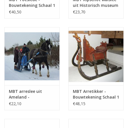
Bouwtekening Schaal 1
uit Historisch museum
: 8 (40.36.005)
Hoofddorp -
€40,50
€23,70
Bouwtekening Schaal 1
: 8 (40.36.026)
MBT arreslee uit
MBT Arretikker -
Ameland -
Bouwtekening Schaal 1
Bouwtekening Schaal 1
: 8 (40.36.003)
€22,10
€48,15
: 8 (40.36.010)