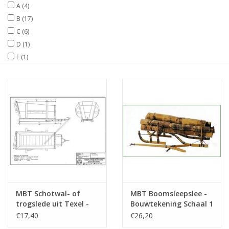
A
(4)
B
(17)
Tijdschriften
C
(6)
D
(1)
Nieuwe tekeningen
E
(1)
NIEUWE TIJDSCHRIFTEN
ABONNEMENT DE
MODELBOUWER
Bouwbeschrijvingen
MBT Schotwal- of
MBT Boomsleepslee -
trogslede uit Texel -
Bouwtekening Schaal 1
Bouwtekening Schaal 1
: 8 (40.36.012)
€17,40
€26,20
: N/A (40.36.028)