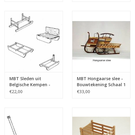
MBT Sleden uit
MBT Hongaarse slee -
Belgische Kempen -
Bouwtekening Schaal 1
Bouwtekening Schaal 1
: 8 (40.36.009)
€22,00
€33,00
: 8 (40.36.013)