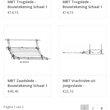
MBT Trogslede -
MBT Trogslede -
Bouwtekening Schaal 1
Bouwtekening Schaal 1
: 8 (40.36.021)
: 8 (40.36.020)
€14,15
€14,15
MBT Zaadslede -
MBT Vrachtslee uit
Bouwtekening Schaal 1
Joegoslavie -
: 8 (40.36.019)
Bouwtekening Schaal 1
€40,40
€22,10
: 8 (40.36.017)
Pagina 1 van 2
1
2