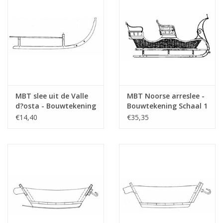
MBT slee uit de Valle
MBT Noorse arreslee -
d?osta - Bouwtekening
Bouwtekening Schaal 1
Schaal 1 : 8 (40.36.002)
: 8 (40.36.001)
€14,40
€35,35