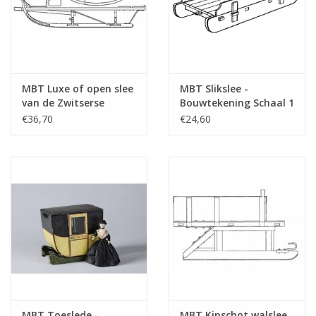
MBT Luxe of open slee
MBT Slikslee -
van de Zwitserse
Bouwtekening Schaal 1
Posterijen -
: 8 (40.36.011)
€36,70
€24,60
Bouwtekening Schaal 1
: 10 (40.36.006)
MBT Toeslede -
MBT Kipschot walslee