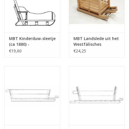
MBT Kinderduw-sleetje
MBT Landslede uit het
(ca 1880) -
Westfälisches
Bouwtekening Schaal 1
Freilichtmuseum te
€19,60
€24,25
: 8 (40.36.008)
Detmold -
Bouwtekening Schaal 1
: XX (40.36.029)