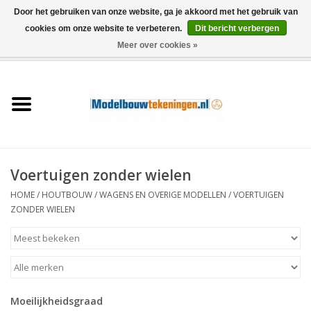
Door het gebruiken van onze website, ga je akkoord met het gebruik van
cookies om onze website te verbeteren.
Dit bericht verbergen
Meer over cookies »
0 Artikelen - €0,00
Home
Schepen
Treinen
Voertuigen zonder wielen
Houtbouw
HOME
/
HOUTBOUW
/
WAGENS EN OVERIGE MODELLEN
/
VOERTUIGEN
ZONDER WIELEN
Scenery
Machines
Moeilijkheidsgraad
Documentatie