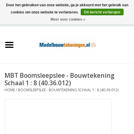
Door het gebruiken van onze website, ga je akkoord met het gebruik van
cookies om onze website te verbeteren.
Dit bericht verbergen
Meer over cookies »
0 Artikelen - €0,00
Home
Schepen
Treinen
MBT Boomsleepslee - Bouwtekening
Houtbouw
Schaal 1 : 8 (40.36.012)
HOME
/
BOOMSLEEPSLEE - BOUWTEKENING SCHAAL 1 : 8 (40.36.012)
Scenery
Machines
Documentatie