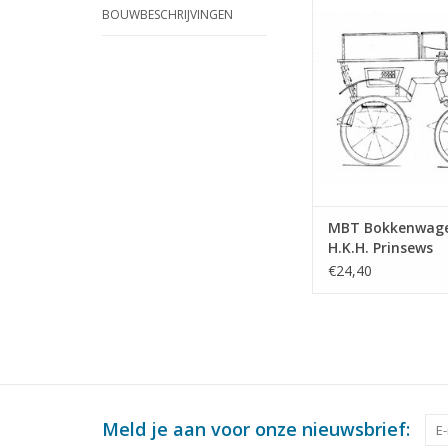
BOUWBESCHRIJVINGEN
Prinsews Wilhel
Bouwtekening Scha
(40.37.012)
TOEVOEGEN AAN WI
MBT Bokkenwage
H.K.H. Prinsews
Wilhelmina -
€24,40
Bouwtekening Sch
8 (40.37.012)
Meld je aan voor onze nieuwsbrief: