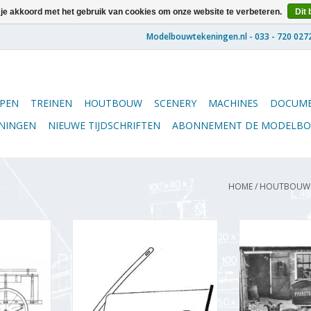
 je akkoord met het gebruik van cookies om onze website te verbeteren.
Dit 
PEN
TREINEN
HOUTBOUW
SCENERY
MACHINES
DOCUME
ENINGEN
NIEUWE TIJDSCHRIFTEN
ABONNEMENT DE MODELB
HOME
/
HOUTBOUW
 1928 -
MBT Bolderwagen -
MBT Hondenkar
al 1 : 8
Bouwtekening Schaal 1 : 8
Schaal 1 : 
(40.37.006)
TOEVOEGEN AA
NKELWAGEN
TOEVOEGEN AAN WINKELWAGEN