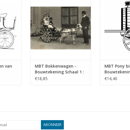
mina -
Bouwtekening Schaal 1 : 8
Schaal 1 : 
al 1 : 8
(40.37.010)
TOEVOEGEN AA
TOEVOEGEN AAN WINKELWAGEN
NKELWAGEN
n van
MBT Bokkenwagen -
MBT Pony bi
Bouwtekening Schaal 1 :
Bouwtekenin
8 (40.37.010)
8 (40.37.007)
€18,85
€14,40
aal 1 :
ABONNEER