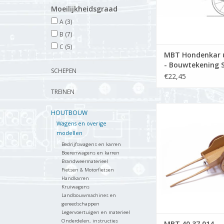
Moeilijkheidsgraad
A
(3)
B
(7)
C
(5)
MBT Hondenkar u
- Bouwtekening S
SCHEPEN
: 8 (40.37.013)
€22,45
TREINEN
Hondenkar uit Zwev
HOUTBOUW
TOEVOEGEN AAN WI
Wagens en overige
modellen
Bedrijfswagens en karren
Boerenwagens en karren
Brandweermaterieel
Fietsen & Motorfietsen
Handkarren
Kruiwagens
Landbouwmachines en
gereedschappen
Legervoertuigen en materieel
Onderdelen, instructies
MBT 40.37.014