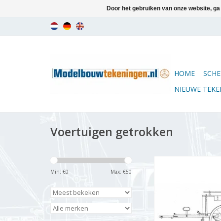
Door het gebruiken van onze website, ga
HOME
SCHE
NIEUWE TEK
Voertuigen getrokken
MBT Hondenkar uit
Bouwtekening Scha
Min: €
0
Max: €
50
(40.37.013)
TOEVOEGEN AAN WI