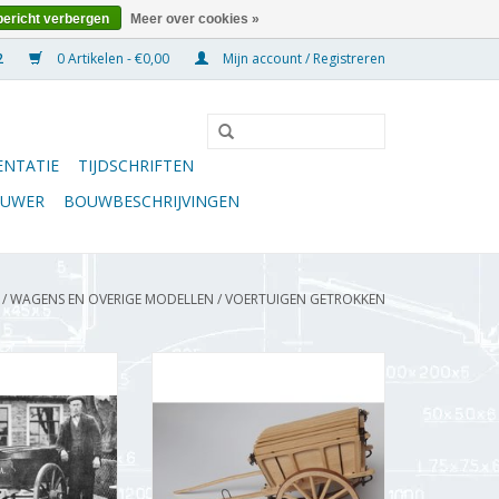
bericht verbergen
Meer over cookies »
0 Artikelen - €0,00
Mijn account / Registreren
NTATIE
TIJDSCHRIFTEN
OUWER
BOUWBESCHRIJVINGEN
/
WAGENS EN OVERIGE MODELLEN
/
VOERTUIGEN GETROKKEN
 - Bouwtekening
Hondenkar met biggenkooi uit
8 (40.37.001)
Krtemark (B)
N WINKELWAGEN
TOEVOEGEN AAN WINKELWAGEN