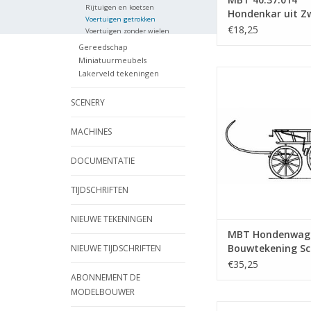
Rijtuigen en koetsen
Hondenkar uit Z
Voertuigen getrokken
(B)
€18,25
Voertuigen zonder wielen
Gereedschap
Miniatuurmeubels
MBT Hondenwagen
Lakerveld tekeningen
Bouwtekening Scha
(40.37.009)
SCENERY
TOEVOEGEN AAN WI
MACHINES
DOCUMENTATIE
TIJDSCHRIFTEN
NIEUWE TEKENINGEN
MBT Hondenwage
Bouwtekening Sch
NIEUWE TIJDSCHRIFTEN
8 (40.37.009)
€35,25
ABONNEMENT DE
MODELBOUWER
MBT Bokkenwagen v