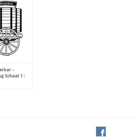
8 (40.37.007)
N WINKELWAGEN
erkar -
g Schaal 1 :