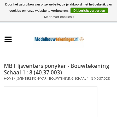
Door het gebruiken van onze website, ga je akkoord met het gebruik van
cookies om onze website te verbeteren.
Dit bericht verbergen
Meer over cookies »
0 Artikelen - €0,00
Home
Schepen
Treinen
MBT Ijsventers ponykar - Bouwtekening
Houtbouw
Schaal 1 : 8 (40.37.003)
HOME
/
IJSVENTERS PONYKAR - BOUWTEKENING SCHAAL 1 : 8 (40.37.003)
Scenery
Machines
Documentatie