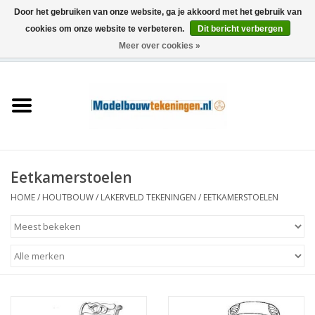
Door het gebruiken van onze website, ga je akkoord met het gebruik van
cookies om onze website te verbeteren.
Dit bericht verbergen
Meer over cookies »
0 Artikelen - €0,00
Home
Schepen
Treinen
Eetkamerstoelen
Houtbouw
HOME
/
HOUTBOUW
/
LAKERVELD TEKENINGEN
/
EETKAMERSTOELEN
Scenery
Machines
Documentatie