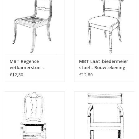
Tijdschriften
Nieuwe tekeningen
NIEUWE TIJDSCHRIFTEN
MBT Regence
MBT Laat-biedermeier
ABONNEMENT DE
eetkamerstoel -
stoel - Bouwtekening
MODELBOUWER
Bouwtekening Schaal 1
Schaal 1 : N/A
€12,80
€12,80
: N/A (45.35.002)
(45.35.013)
Bouwbeschrijvingen