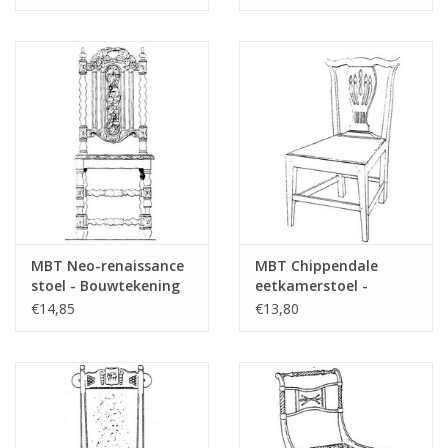
: N/A (45.35.006)
MBT Neo-renaissance
MBT Chippendale
stoel - Bouwtekening
eetkamerstoel -
Schaal 1 : N/A
Bouwtekening Schaal 1
€14,85
€13,80
(45.35.010)
: N/A (45.35.005)