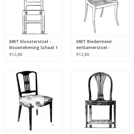
MBT Kloosterstoel -
MBT Biedermeier
Bouwtekening Schaal 1
eetkamerstoel -
: N/A (45.35.012)
Bouwtekening Schaal 1
€12,80
€12,80
: N/A (45.35.008)