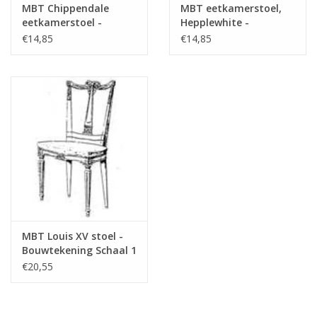
MBT Chippendale
MBT eetkamerstoel,
eetkamerstoel -
Hepplewhite -
Bouwtekening Schaal 1
Bouwtekening Schaal 1
€14,85
€14,85
: N/A (45.35.004)
: N/A (45.35.003)
MBT Louis XV stoel -
Bouwtekening Schaal 1
: N/A (45.35.001)
€20,55