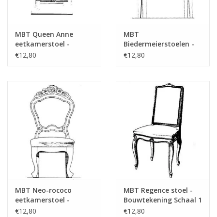
MBT Queen Anne
MBT
eetkamerstoel -
Biedermeierstoelen -
Bouwtekening Schaal 1
Bouwtekening Schaal 1
€12,80
€12,80
: N/A (45.35.009)
: N/A (45.35.007)
MBT Neo-rococo
MBT Regence stoel -
eetkamerstoel -
Bouwtekening Schaal 1
Bouwtekening Schaal 1
: N/A (45.35.011)
€12,80
€12,80