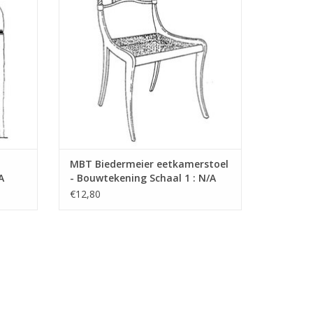
MBT Biedermeier eetkamerstoel
A
- Bouwtekening Schaal 1 : N/A
(45.35.008)
€12,80