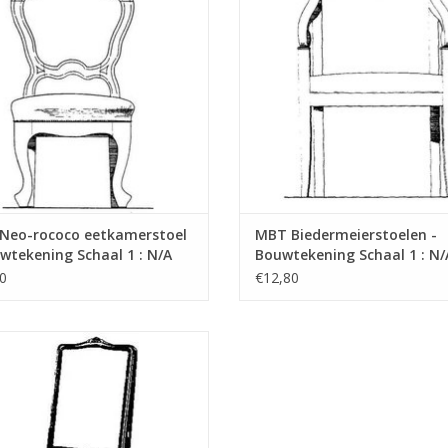
Neo-rococo eetkamerstoel
MBT Biedermeierstoelen -
wtekening Schaal 1 : N/A
Bouwtekening Schaal 1 : N/
5.006)
(45.35.007)
0
€12,80
gence stoel - Bouwtekening Schaal
1 : N/A (45.35.011)
EVOEGEN AAN WINKELWAGEN