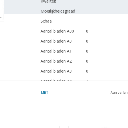
Kwaliteit
Moeilijkheidsgraad
Schaal
Aantal bladen A00
0
Aantal bladen A0
0
Aantal bladen A1
0
Aantal bladen A2
0
Aantal bladen A3
0
Aantal bladen A4
4
Totaal aantal bladen
4
MBT
Aan verlan
tekening
Aantal bladen A4 tekst
0
Gewicht in gram
45