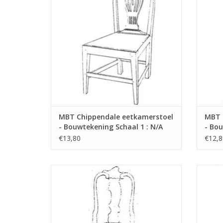
MBT Chippendale eetkamerstoel
MBT 
- Bouwtekening Schaal 1 : N/A
- Bou
(45.35.005)
(45.3
€13,80
€12,8
MBT Queen Anne eetkamerstoel -
MBT Re
Bouwtekening Schaal 1 : N/A (45.35.009)
TOEVOEGEN AAN WINKELWAGEN
TO