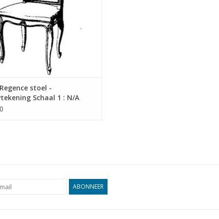
Regence stoel -
ekening Schaal 1 : N/A
5.011)
0
ABONNEER