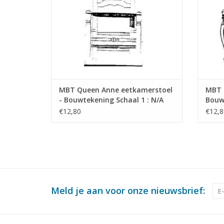
MBT Queen Anne eetkamerstoel
MBT 
- Bouwtekening Schaal 1 : N/A
Bouwt
(45.35.009)
(45.3
€12,80
€12,8
Meld je aan voor onze nieuwsbrief: